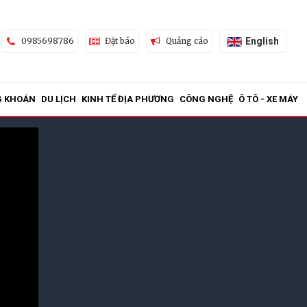
English
0985698786
Đặt báo
Quảng cáo
G KHOÁN
DU LỊCH
KINH TẾ ĐỊA PHƯƠNG
CÔNG NGHỆ
Ô TÔ - XE MÁY