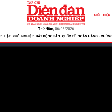
GIỚI THIỆU
Thứ Năm,
06/08/2026
P LUẬT
KHỞI NGHIỆP
BẤT ĐỘNG SẢN
QUỐC TẾ
NGÂN HÀNG - CHỨN