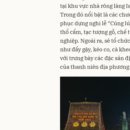
tại khu vực nhà rông làng I
Trong đó nổi bật là các chư
phục dựng nghi lễ “Cúng lúa
thổ cẩm, tạc tượng gỗ, chế 
nghiệp. Ngoài ra, sẽ tổ chứ
như đẩy gậy, kéo co, cà kh
với trưng bày các
đặc sản đ
của thanh niên địa phương