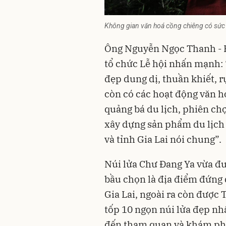
Không gian văn hoá cồng chiêng có sức 
Ông Nguyễn Ngọc Thanh - 
tổ chức Lễ hội nhấn mạnh: 
đẹp dung dị, thuần khiết, r
còn có các hoạt động văn hó
quảng bá du lịch, phiên chợ
xây dựng sản phẩm du lịch
và tỉnh Gia Lai nói chung”.
Núi lửa Chư Đang Ya vừa đư
bầu chọn là địa điểm đứng 
Gia Lai, ngoài ra còn được
tốp 10 ngọn núi lửa đẹp nhấ
đến tham quan và khám phá