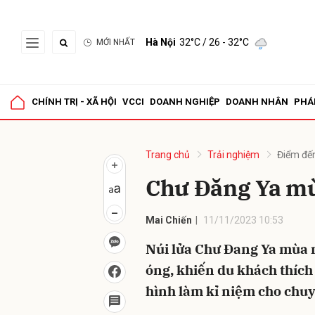
Hà Nội
32°C
/ 26 - 32°C
MỚI NHẤT
Gửi 
CHÍNH TRỊ - XÃ HỘI
VCCI
DOANH NGHIỆP
DOANH NHÂN
PHÁ
Trang chủ
Trải nghiệm
Điểm đế
Chư Đăng Ya mù
Mai Chiến
11/11/2023 10:53
Núi lửa Chư Đang Ya mùa 
óng, khiến du khách thích
hình làm kỉ niệm cho chuy