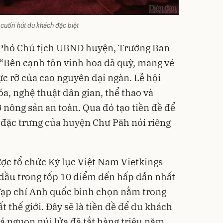
cuốn hút du khách đặc biệt
Phó Chủ tịch UBND huyện, Trưởng Ban
“Bên cạnh tôn vinh hoa dã quỳ, mang vẻ
ực rỡ của cao nguyên đại ngàn. Lễ hội
a, nghệ thuật dân gian, thể thao và
 nông sản an toàn. Qua đó tạo tiền đề để
 đặc trưng của huyện Chư Păh nói riêng
ợc tổ chức Kỷ lục Việt Nam Vietkings
đầu trong tốp 10 điểm đến hấp dẫn nhất
 Tạp chí Anh quốc bình chọn nằm trong
t thế giới. Đây sẽ là tiền đề để du khách
 nguọn núi lửa đã tắt hàng triệu năm