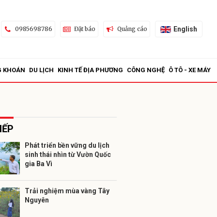
English
0985698786
Đặt báo
Quảng cáo
G KHOÁN
DU LỊCH
KINH TẾ ĐỊA PHƯƠNG
CÔNG NGHỆ
Ô TÔ - XE MÁY
IẾP
Phát triển bền vững du lịch
sinh thái nhìn từ Vườn Quốc
ửi
gia Ba Vì
Trải nghiệm mùa vàng Tây
Nguyên