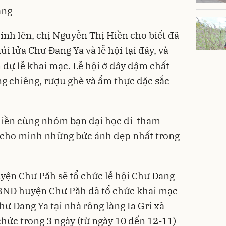
ang
nh lên, chị Nguyễn Thị Hiền cho biết đã
úi lửa Chư Đang Ya và lễ hội tại đây, và
 dự lễ khai mạc.
Lễ hội
ở đây đậm chất
g chiêng, rượu ghè và ẩm thực đặc sắc
 Hiền cùng nhóm bạn đại học đi tham
ữ cho mình những bức ảnh đẹp nhất trong
ện Chư Păh sẽ tổ chức lễ hội Chư Đang
UBND huyện Chư Păh đã tổ chức khai mạc
hư Đang Ya tại nhà rông làng Ia Gri xã
hức trong 3 ngày (từ ngày 10 đến 12-11)