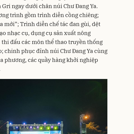
a Gri ngay dưới chân núi Chư Đang Ya.
ơng trình gồm trình diễn cồng chiêng;
 mới”; Trình diễn chế tác đan gùi, dệt
tạo nhạc cụ, dụng cụ sản xuất nông
c thi đấu các môn thể thao truyền thống
eo; chinh phục đỉnh núi Chư Đang Ya cùng
ịa phương
, các quầy hàng khởi nghiệp
.