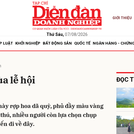
GIỚI THIỆU
bình luận
Thứ Sáu,
07/08/2026
P LUẬT
KHỞI NGHIỆP
BẤT ĐỘNG SẢN
QUỐC TẾ
NGÂN HÀNG - CHỨN
n
a lễ hội
ĐỌC T
Hủy
G
này rợp hoa dã quỳ, phủ đầy màu vàng
 thú, nhiều người còn lựa chọn chụp
ến đi về đây.