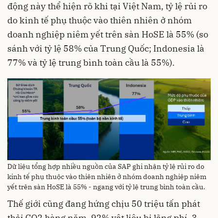
động này thể hiện rõ khi tại Việt Nam, tỷ lệ rủi ro
do kinh tế phụ thuộc vào thiên nhiên ở nhóm
doanh nghiệp niêm yết trên sàn HoSE là 55% (so
sánh với tỷ lệ 58% của Trung Quốc; Indonesia là
77% và tỷ lệ trung bình toàn cầu là 55%).
Dữ liệu tổng hợp nhiều nguồn của SAP ghi nhận tỷ lệ rủi ro do
kinh tế phụ thuộc vào thiên nhiên ở nhóm doanh nghiệp niêm
yết trên sàn HoSE là 55% - ngang với tỷ lệ trung bình toàn cầu.
Thế giới cũng đang hứng chịu 50 triệu tấn phát
thải CO2 hàng năm, 92% vật liệu bị lãng phí, 3