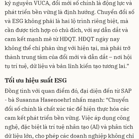
kỷ nguyên VUCA, đổi mới số chính là động lực và
phát triển bền vững là định hướng. Chuyển đổi số
và ESG không phải là hai lộ trình riêng biệt, mà
cần được tích hợp có chủ đích, với sự dẫn dắt và
cam kết mạnh mẽ từ HĐQT. HĐQT ngày nay
không thể chỉ phản ứng với hiện tại, mà phải trở
thành trung tâm của đổi mới và dẫn dắt – nơi hội
tụ trí tuệ, dữ liệu và bản lĩnh kiến tạo tương lai.”
Tối ưu hiệu suất ESG
Đồng tình với quan điểm đó, đại diện đến từ SAP
- bà Susanna Hasenoehrl nhấn mạnh: “Chuyển
đổi số chính là chất xúc tác để hiện thực hóa các
cam kết phát triển bền vững. Việc áp dụng công
nghệ, đặc biệt là trí tuệ nhân tạo (AI) và phân tích
dữ liệu lớn, cho phép các doanh nghiệp không chỉ