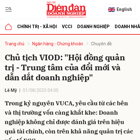
English
CHÍNH TRỊ - XÃ HỘI
VCCI
DOANH NGHIỆP
DOANH NH
bình luận
Trang chủ
Ngân hàng - Chứng khoán
Chuyên đề
Chủ tịch VIOD: "Hội đồng quản
trị - Trung tâm của đổi mới và
dẫn dắt doanh nghiệp"
Lê Mỹ
01/08/2025 04:00
Trong kỷ nguyên VUCA, yêu cầu từ các bên
Hủy
G
và thị trường vốn càng khắt khe: Doanh
nghiệp không chỉ được đánh giá trên hiệu
quả tài chính, còn trên khả năng quản trị các