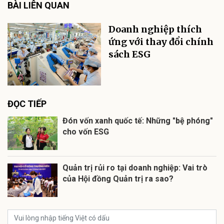
BÀI LIÊN QUAN
Doanh nghiệp thích
ứng với thay đổi chính
sách ESG
ĐỌC TIẾP
Đón vốn xanh quốc tế: Những "bệ phóng"
cho vốn ESG
Quản trị rủi ro tại doanh nghiệp: Vai trò
của Hội đồng Quản trị ra sao?