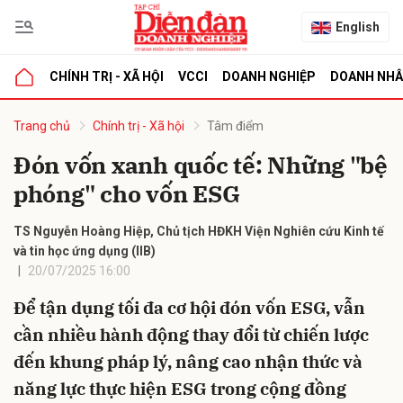
English
CHÍNH TRỊ - XÃ HỘI
VCCI
DOANH NGHIỆP
DOANH NH
bình luận
Trang chủ
Chính trị - Xã hội
Tâm điểm
Đón vốn xanh quốc tế: Những "bệ
phóng" cho vốn ESG
TS Nguyễn Hoàng Hiệp, Chủ tịch HĐKH Viện Nghiên cứu Kinh tế
và tin học ứng dụng (IIB)
20/07/2025 16:00
Hủy
G
Để tận dụng tối đa cơ hội đón vốn ESG, vẫn
cần nhiều hành động thay đổi từ chiến lược
đến khung pháp lý, nâng cao nhận thức và
năng lực thực hiện ESG trong cộng đồng