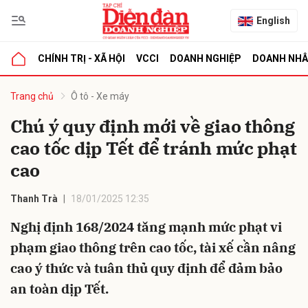
English
CHÍNH TRỊ - XÃ HỘI
VCCI
DOANH NGHIỆP
DOANH NH
bình luận
Trang chủ
Ô tô - Xe máy
Chú ý quy định mới về giao thông
cao tốc dịp Tết để tránh mức phạt
cao
Thanh Trà
18/01/2025 12:35
Nghị định 168/2024 tăng mạnh mức phạt vi
Hủy
G
phạm giao thông trên cao tốc, tài xế cần nâng
cao ý thức và tuân thủ quy định để đảm bảo
an toàn dịp Tết.