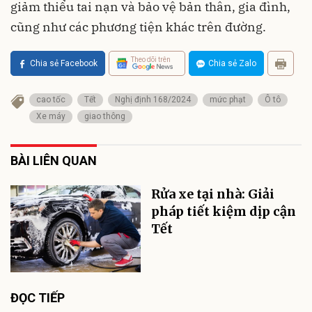
giảm thiểu tai nạn và bảo vệ bản thân, gia đình,
cũng như các phương tiện khác trên đường.
Theo dõi trên
Chia sẻ Facebook
Chia sẻ Zalo
cao tốc
Tết
Nghị định 168/2024
mức phạt
Ô tô
Xe máy
giao thông
BÀI LIÊN QUAN
Rửa xe tại nhà: Giải
pháp tiết kiệm dịp cận
Tết
ĐỌC TIẾP