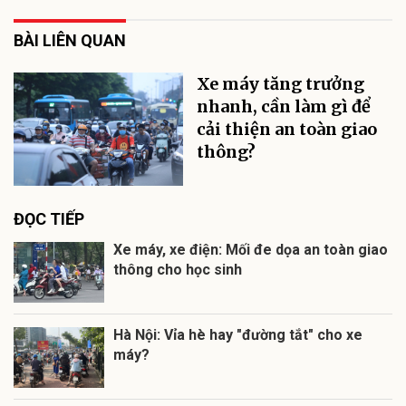
BÀI LIÊN QUAN
Xe máy tăng trưởng
nhanh, cần làm gì để
cải thiện an toàn giao
thông?
ĐỌC TIẾP
Xe máy, xe điện: Mối đe dọa an toàn giao
thông cho học sinh
Hà Nội: Vỉa hè hay "đường tắt" cho xe
máy?