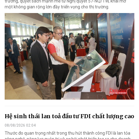
trương, quyết sách mạnh mẽ từ Nghị quyết 57-NQ/TW, khai mở
một không gian rộng lớn đầy triển vọng cho thị trường.
Hệ sinh thái lan toả đầu tư FDI chất lượng cao
08/08/2026 02:04
Thước đo quan trọng nhất trong thu hút thành công FDI là lan tỏa
công nghệ, năng lực quản trị và cơ hội phát triển tạo ra cho doanh