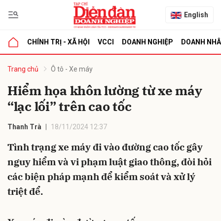
English
CHÍNH TRỊ - XÃ HỘI
VCCI
DOANH NGHIỆP
DOANH NH
bình luận
Trang chủ
Ô tô - Xe máy
Hiểm họa khôn lường từ xe máy
“lạc lối” trên cao tốc
Thanh Trà
18/11/2024 12:37
Tình trạng xe máy đi vào đường cao tốc gây
nguy hiểm và vi phạm luật giao thông, đòi hỏi
Hủy
G
các biện pháp mạnh để kiểm soát và xử lý
triệt để.