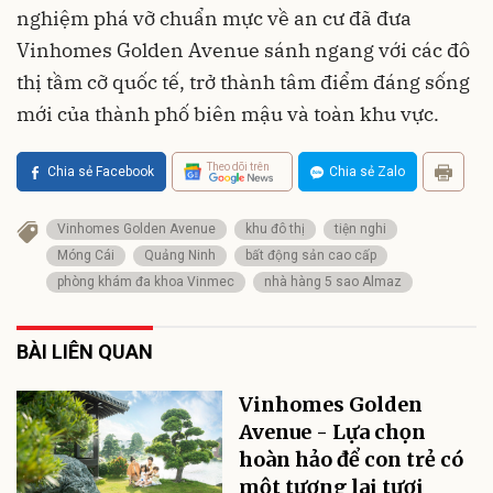
nghiệm phá vỡ chuẩn mực về an cư đã đưa
Vinhomes Golden Avenue sánh ngang với các đô
thị tầm cỡ quốc tế, trở thành tâm điểm đáng sống
mới của thành phố biên mậu và toàn khu vực.
Theo dõi trên
Chia sẻ Facebook
Chia sẻ Zalo
Vinhomes Golden Avenue
khu đô thị
tiện nghi
Móng Cái
Quảng Ninh
bất động sản cao cấp
phòng khám đa khoa Vinmec
nhà hàng 5 sao Almaz
BÀI LIÊN QUAN
Vinhomes Golden
Avenue - Lựa chọn
hoàn hảo để con trẻ có
một tương lai tươi