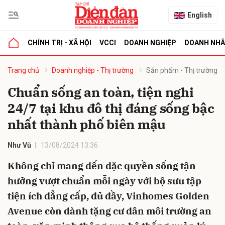
English
CHÍNH TRỊ - XÃ HỘI
VCCI
DOANH NGHIỆP
DOANH NH
bình luận
Trang chủ
Doanh nghiệp - Thị trường
Sản phẩm - Thị trường
Chuẩn sống an toàn, tiện nghi
24/7 tại khu đô thị đáng sống bậc
nhất thành phố biên mậu
Như Vũ
13/08/2024 13:36
Không chỉ mang đến đặc quyền sống tận
Hủy
G
hưởng vượt chuẩn mỗi ngày với bộ sưu tập
tiện ích đẳng cấp, đủ đầy, Vinhomes Golden
Avenue còn dành tặng cư dân môi trường an