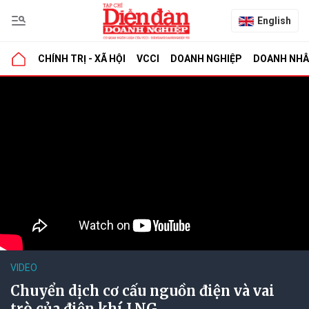
English
CHÍNH TRỊ - XÃ HỘI
VCCI
DOANH NGHIỆP
DOANH NH
VIDEO
Chuyển dịch cơ cấu nguồn điện và vai
trò của điện khí LNG