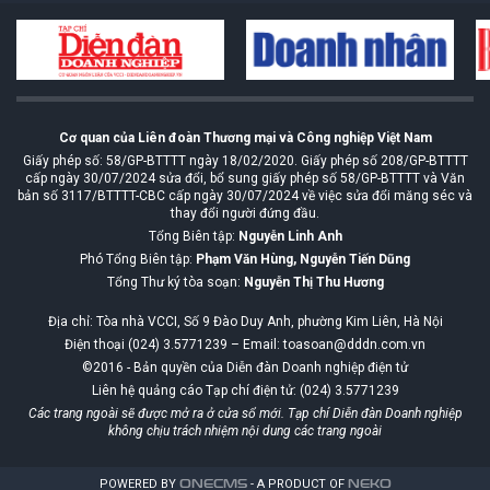
Cơ quan của Liên đoàn Thương mại và Công nghiệp Việt Nam
Giấy phép số: 58/GP-BTTTT ngày 18/02/2020. Giấy phép số 208/GP-BTTTT
cấp ngày 30/07/2024 sửa đổi, bổ sung giấy phép số 58/GP-BTTTT và Văn
bản số 3117/BTTTT-CBC cấp ngày 30/07/2024 về việc sửa đổi măng séc và
thay đổi người đứng đầu.
Tổng Biên tập:
Nguyễn Linh Anh
Phó Tổng Biên tập:
Phạm Văn Hùng, Nguyễn Tiến Dũng
Tổng Thư ký tòa soạn:
Nguyễn Thị Thu Hương
Địa chỉ: Tòa nhà VCCI, Số 9 Đào Duy Anh, phường Kim Liên, Hà Nội
Điện thoại (024) 3.5771239 – Email: toasoan@dddn.com.vn
©2016 - Bản quyền của Diễn đàn Doanh nghiệp điện tử
Liên hệ quảng cáo Tạp chí điện tử: (024) 3.5771239
Các trang ngoài sẽ được mở ra ở cửa sổ mới. Tạp chí Diễn đàn Doanh nghiệp
không chịu trách nhiệm nội dung các trang ngoài
POWERED BY
ONE
CMS
- A PRODUCT OF
NEKO