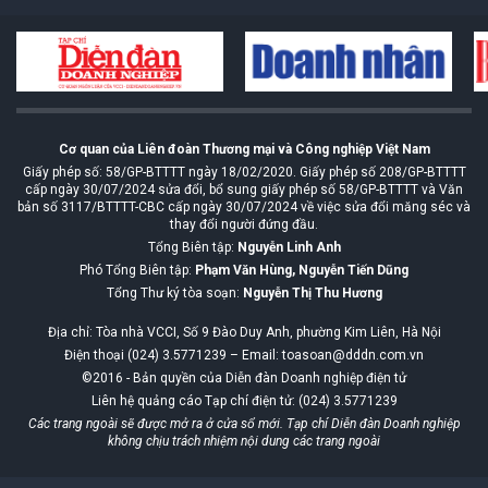
Cơ quan của Liên đoàn Thương mại và Công nghiệp Việt Nam
Giấy phép số: 58/GP-BTTTT ngày 18/02/2020. Giấy phép số 208/GP-BTTTT
cấp ngày 30/07/2024 sửa đổi, bổ sung giấy phép số 58/GP-BTTTT và Văn
bản số 3117/BTTTT-CBC cấp ngày 30/07/2024 về việc sửa đổi măng séc và
thay đổi người đứng đầu.
Tổng Biên tập:
Nguyễn Linh Anh
Phó Tổng Biên tập:
Phạm Văn Hùng, Nguyễn Tiến Dũng
Tổng Thư ký tòa soạn:
Nguyễn Thị Thu Hương
Địa chỉ: Tòa nhà VCCI, Số 9 Đào Duy Anh, phường Kim Liên, Hà Nội
Điện thoại (024) 3.5771239 – Email: toasoan@dddn.com.vn
©2016 - Bản quyền của Diễn đàn Doanh nghiệp điện tử
Liên hệ quảng cáo Tạp chí điện tử: (024) 3.5771239
Các trang ngoài sẽ được mở ra ở cửa sổ mới. Tạp chí Diễn đàn Doanh nghiệp
không chịu trách nhiệm nội dung các trang ngoài