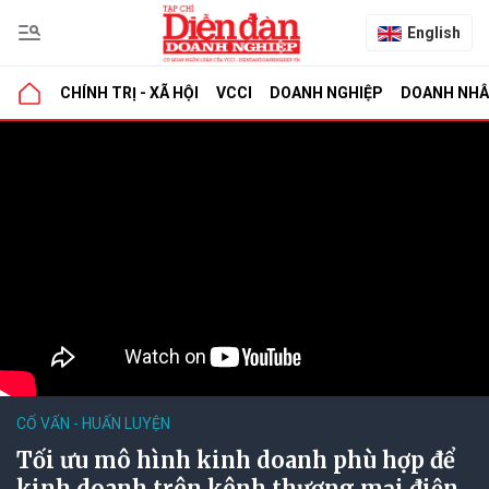
English
CHÍNH TRỊ - XÃ HỘI
VCCI
DOANH NGHIỆP
DOANH NH
CỐ VẤN - HUẤN LUYỆN
Tối ưu mô hình kinh doanh phù hợp để
kinh doanh trên kênh thương mại điện