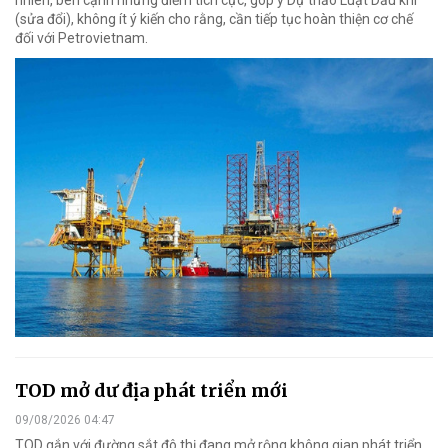
nhiên, bên cạnh những điểm tích cực, góp ý Dự thảo Luật Dầu khí
(sửa đổi), không ít ý kiến cho rằng, cần tiếp tục hoàn thiện cơ chế
đối với Petrovietnam.
TOD mở dư địa phát triển mới
09/08/2026 04:47
TOD gắn với đường sắt đô thị đang mở rộng không gian phát triển,