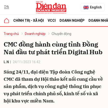
English
CHÍNH TRỊ - XÃ HỘI
VCCI
DOANH NGHIỆP
DOANH NH
bình luận
Trang chủ
Doanh nghiệp
Chuyển động
CMC đồng hành cùng tỉnh Đồng
Nai đầu tư phát triển Digital Hub
L.N
24/11/2023 16:42
Sáng 24/11, đại diện Tập đoàn Công nghệ
CMC đã tham dự Hội thảo kết nối cung cầu về
Hủy
G
sản phẩm, dịch vụ công nghệ thông tin phục
vụ phát triển chính phủ số, kinh tế số và xã
hội khu vực miền Nam.