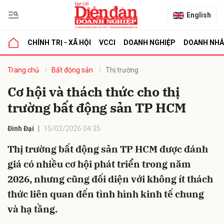
English
CHÍNH TRỊ - XÃ HỘI
VCCI
DOANH NGHIỆP
DOANH NH
bình luận
Trang chủ
Bất động sản
Thị trường
Cơ hội và thách thức cho thị
trường bất động sản TP HCM
Đình Đại
15/02/2026 04:35
Thị trường bất động sản TP HCM được đánh
giá có nhiều cơ hội phát triển trong năm
Hủy
G
2026, nhưng cũng đối diện với không ít thách
thức liên quan đến tình hình kinh tế chung
và hạ tầng.