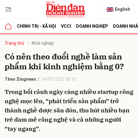
English
CHÍNH TRỊ - XÃ HỘI
VCCI
DOANH NGHIỆP
DOANH NH
bình luận
Trang chủ
Khởi nghiệp
Có nên theo đuổi nghề làm sản
phẩm khi kinh nghiệm bằng 0?
Theo Zingnews
14/07/2021 05:15
Trong bối cảnh ngày càng nhiều startup công
nghệ mọc lên, “phát triển sản phẩm” trở
Hủy
G
thành nghề được săn đón, thu hút nhiều bạn
trẻ đam mê công nghệ và cả những người
“tay ngang”.