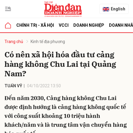
English
CHÍNH TRỊ - XÃ HỘI
VCCI
DOANH NGHIỆP
DOANH NH
bình luận
Trang chủ
Kinh tế địa phương
Có nên xã hội hóa đầu tư cảng
hàng không Chu Lai tại Quảng
Nam?
TUẤN VỸ
04/10/2022 13:50
Đến năm 2030, Cảng hàng không Chu Lai
Hủy
G
được định hướng là cảng hàng không quốc tế
với công suất khoảng 10 triệu hành
khách/năm và là trung tâm vận chuyển hàng