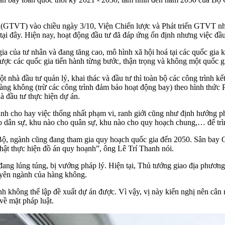
 (GTVT) vào chiều ngày 3/10, Viện Chiến lược và Phát triển GTVT nhận
tại đây. Hiện nay, hoạt động đầu tư đã đáp ứng ổn định nhưng việc đầu
a của tư nhân và đang tăng cao, mô hình xã hội hoá tại các quốc gia k
ược các quốc gia tiến hành từng bước, thận trọng và không một quốc g
t nhà đầu tư quản lý, khai thác và đầu tư thì toàn bộ các công trình k
 hàng không (trừ các công trình đảm bảo hoạt động bay) theo hình thức
à đầu tư thực hiện dự án.
cho hay việc thống nhất phạm vi, ranh giới cũng như định hướng phát
o dân sự, khu nào cho quân sự, khu nào cho quy hoạch chung,… để trì
 ngành cũng đang tham gia quy hoạch quốc gia đến 2050. Sân bay Chu 
hật thực hiện đồ án quy hoạnh”, ông Lê Trí Thanh nói.
g lúng túng, bị vướng pháp lý. Hiện tại, Thủ tướng giao địa phương 
huyên ngành của hàng không.
nh không thể lập đề xuất dự án được. Vì vậy, vị này kiến nghị nên cân
về mặt pháp luật.