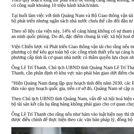
có công suất khoảng 10 triệu hành khách/năm.
Tại buổi làm việc với tỉnh Quảng Nam và Bộ Giao thông vận tải
bộ phát triển nhưng ngân sách nhà nước chưa thể cân đối đầu tư 
Theo số liệu của viện này, 14% số cảng hàng không có sự tham gi
an ninh quốc phòng. Do đó, đặc điểm chung là việc xã hội hoá đ
Viện Chiến lược và Phát triển Giao thông vận tải cho rằng nếu mộ
phương có thể kêu gọi toàn bộ các công trình thiết yếu tại cảng
phương cấp tỉnh là cơ quan nhà nước có thẩm quyền lựa chọn nh
Ông Lê Trí Thanh, Chủ tịch UBND tỉnh Quảng Nam Lê Trí Thanh 
Thanh, cần phân định rõ khu vực nào phải bàn giao dứt điểm ch
“Hiện Quảng Nam đang lập quy hoạch tỉnh đến năm 2030, các Bộ,
đưa vào quy hoạch quốc gia, trên cơ sở đó, Quảng Nam sẽ cập n
Theo Chủ tịch UBND tỉnh Quảng Nam, vấn đề xã hội hoá hiện đan
bộ tài sản kết cấu hạ tầng hàng không phải giao cho cơ quan c
Ông Lê Trí Thanh cho rằng nếu như bám vào luật hiện nay thì tỉ
được điều chỉnh để thực hiện theo các văn bản pháp lý, đồng bộ 