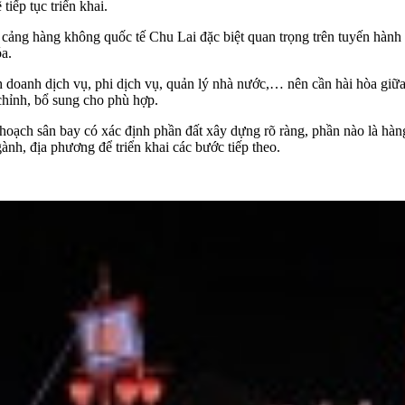
iếp tục triển khai.
ảng hàng không quốc tế Chu Lai đặc biệt quan trọng trên tuyến hành l
a.
anh dịch vụ, phi dịch vụ, quản lý nhà nước,… nên cần hài hòa giữa 
 chỉnh, bổ sung cho phù hợp.
h sân bay có xác định phần đất xây dựng rõ ràng, phần nào là hàng k
h, địa phương để triển khai các bước tiếp theo.