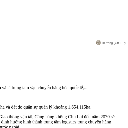
In trang
(Ctr + P)
à là trung tâm vận chuyển hàng hóa quốc tế,...
ha và đất do quân sự quản lý khoảng 1.654,115ha.
Giao thông vận tải,
Cảng hàng không Chu Lai
đến năm 2030 sẽ
định hướng hình thành trung tâm logistics trung chuyển hàng
ước ngoài,...