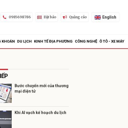
English
0985698786
Đặt báo
Quảng cáo
G KHOÁN
DU LỊCH
KINH TẾ ĐỊA PHƯƠNG
CÔNG NGHỆ
Ô TÔ - XE MÁY
IẾP
Bước chuyển mới của thương
mại điện tử
ửi
Khi AI vạch kế hoạch du lịch