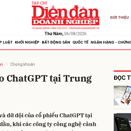
GIỚI THIỆU
bình luận
Thứ Năm,
06/08/2026
P LUẬT
KHỞI NGHIỆP
BẤT ĐỘNG SẢN
QUỐC TẾ
NGÂN HÀNG - CHỨN
án
Chứng khoán
eo ChatGPT tại Trung
ĐỌC T
Hủy
G
à dữ dội của cổ phiếu ChatGPT tại
dần, khi các công ty công nghệ cảnh