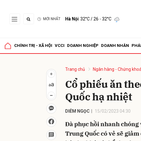
Hà Nội
32°C
/ 26 - 32°C
MỚI NHẤT
Gửi 
CHÍNH TRỊ - XÃ HỘI
VCCI
DOANH NGHIỆP
DOANH NHÂN
PHÁ
Trang chủ
Ngân hàng - Chứng kho
Cổ phiếu ăn th
Quốc hạ nhiệt
DIỄM NGỌC
15/02/2023 04:30
Đà phục hồi nhanh chóng v
Trung Quốc có vẻ sẽ giảm 