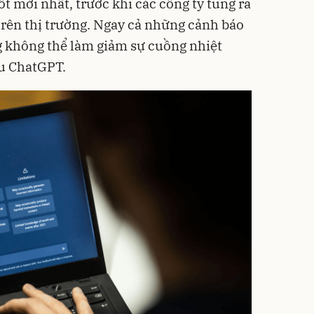
t mới nhất, trước khi các công ty tung ra
rên thị trường. Ngay cả những cảnh báo
g không thể làm giảm sự cuồng nhiệt
u ChatGPT.