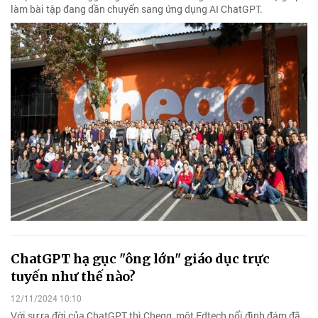
làm bài tập đang dần chuyển sang ứng dụng AI ChatGPT.
ChatGPT hạ gục "ông lớn" giáo dục trực
tuyến như thế nào?
12/11/2024 10:10
Với sự ra đời của ChatGPT thì Chegg, một Edtech nổi đình đám đã