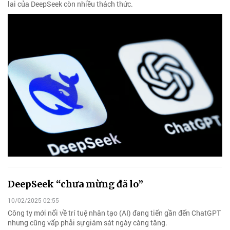
lai của DeepSeek còn nhiều thách thức.
DeepSeek “chưa mừng đã lo”
10/02/2025 02:55
Công ty mới nổi về trí tuệ nhân tạo (AI) đang tiến gần đến ChatGPT
nhưng cũng vấp phải sự giám sát ngày càng tăng.