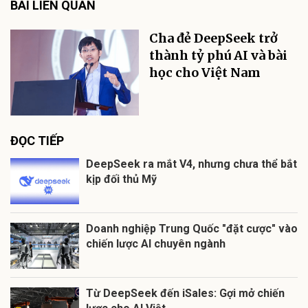
BÀI LIÊN QUAN
Cha đẻ DeepSeek trở
thành tỷ phú AI và bài
học cho Việt Nam
ĐỌC TIẾP
DeepSeek ra mắt V4, nhưng chưa thể bắt
kịp đối thủ Mỹ
Doanh nghiệp Trung Quốc "đặt cược" vào
chiến lược AI chuyên ngành
Từ DeepSeek đến iSales: Gợi mở chiến