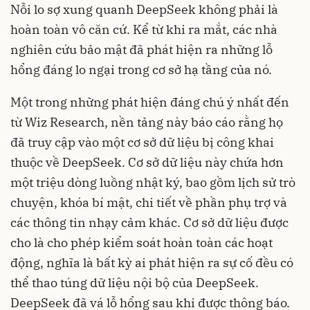
Nỗi lo sợ xung quanh DeepSeek không phải là
hoàn toàn vô căn cứ. Kể từ khi ra mắt, các nhà
nghiên cứu bảo mật đã phát hiện ra những lỗ
hổng đáng lo ngại trong cơ sở hạ tầng của nó.
Một trong những phát hiện đáng chú ý nhất đến
từ Wiz Research, nền tảng này báo cáo rằng họ
đã truy cập vào một cơ sở dữ liệu bị công khai
thuộc về DeepSeek. Cơ sở dữ liệu này chứa hơn
một triệu dòng luồng nhật ký, bao gồm lịch sử trò
chuyện, khóa bí mật, chi tiết về phần phụ trợ và
các thông tin nhạy cảm khác. Cơ sở dữ liệu được
cho là cho phép kiểm soát hoàn toàn các hoạt
động, nghĩa là bất kỳ ai phát hiện ra sự cố đều có
thể thao túng dữ liệu nội bộ của DeepSeek.
DeepSeek đã vá lỗ hổng sau khi được thông báo.