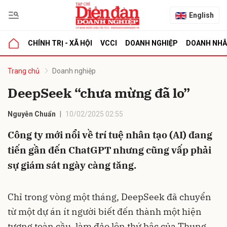
English
CHÍNH TRỊ - XÃ HỘI
VCCI
DOANH NGHIỆP
DOANH NH
bình luận
Trang chủ
Doanh nghiệp
DeepSeek “chưa mừng đã lo”
Nguyễn Chuẩn
10/02/2025 02:55
Công ty mới nổi về trí tuệ nhân tạo (AI) đang
tiến gần đến ChatGPT nhưng cũng vấp phải
sự giám sát ngày càng tăng.
Hủy
G
Chỉ trong vòng một tháng, DeepSeek đã chuyển
từ một dự án ít người biết đến thành một hiện
tượng toàn cầu, làm đảo lộn thứ bậc của Thung