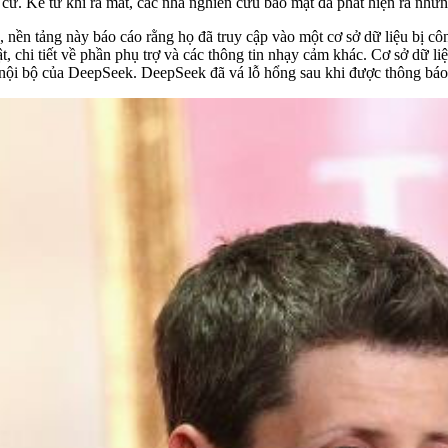
ứ. Kể từ khi ra mắt, các nhà nghiên cứu bảo mật đã phát hiện ra những
 nền tảng này báo cáo rằng họ đã truy cập vào một cơ sở dữ liệu bị c
t, chi tiết về phần phụ trợ và các thông tin nhạy cảm khác. Cơ sở dữ l
iệu nội bộ của DeepSeek. DeepSeek đã vá lỗ hổng sau khi được thông báo