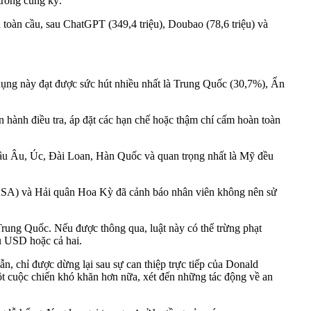
trong cùng kỳ.
toàn cầu, sau ChatGPT (349,4 triệu), Doubao (78,6 triệu) và
dụng này đạt được sức hút nhiều nhất là Trung Quốc (30,7%), Ấn
n hành điều tra, áp đặt các hạn chế hoặc thậm chí cấm hoàn toàn
hâu Âu, Úc, Đài Loan, Hàn Quốc và quan trọng nhất là Mỹ đều
NASA) và Hải quân Hoa Kỳ đã cảnh báo nhân viên không nên sử
rung Quốc. Nếu được thông qua, luật này có thể trừng phạt
u USD hoặc cả hai.
, chỉ được dừng lại sau sự can thiệp trực tiếp của Donald
ột cuộc chiến khó khăn hơn nữa, xét đến những tác động về an