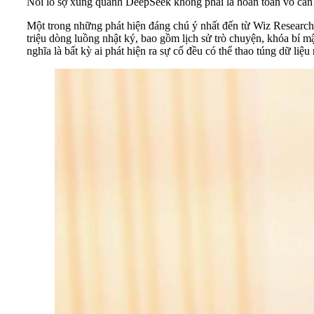
Nỗi lo sợ xung quanh DeepSeek không phải là hoàn toàn vô căn c
Một trong những phát hiện đáng chú ý nhất đến từ Wiz Research,
triệu dòng luồng nhật ký, bao gồm lịch sử trò chuyện, khóa bí mậ
nghĩa là bất kỳ ai phát hiện ra sự cố đều có thể thao túng dữ l