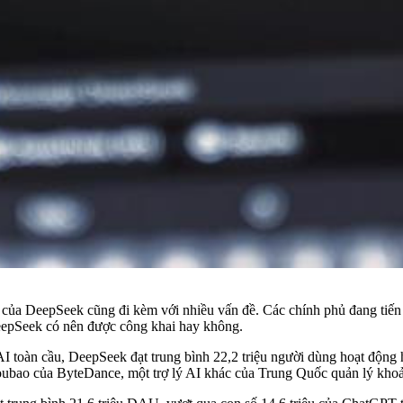
y của DeepSeek cũng đi kèm với nhiều vấn đề. Các chính phủ đang tiến 
DeepSeek có nên được công khai hay không.
 AI toàn cầu, DeepSeek đạt trung bình 22,2 triệu người dùng hoạt độ
bao của ByteDance, một trợ lý AI khác của Trung Quốc quản lý khoả