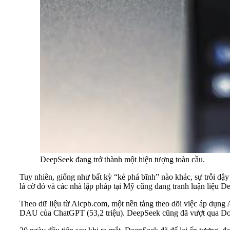
DeepSeek đang trở thành một hiện tượng toàn cầu.
Tuy nhiên, giống như bất kỳ “kẻ phá bĩnh” nào khác, sự trỗi dậ
lá cờ đỏ và các nhà lập pháp tại Mỹ cũng đang tranh luận liệu 
Theo dữ liệu từ Aicpb.com, một nền tảng theo dõi việc áp dụng
DAU của ChatGPT (53,2 triệu). DeepSeek cũng đã vượt qua Dou