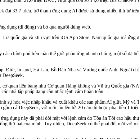
ạt trung bình 21,6 triệu DAU, vượt qua con số 14,6 triệu của ChatGPT 
ạt 33,7 triệu, trở thành ứng dụng AI được sử dụng nhiều thứ tư trên 
ứng dụng (di động) và bỏ qua người dùng web.
i 157 quốc gia và khu vực trên iOS App Store. Năm quốc gia mà ứng 
 các chính phủ trên toàn thế giới phản ứng nhanh chóng, một số đã tiế
à Pháp, Đức, Ireland, Hà Lan, Bồ Đào Nha và Vương quốc Anh. Ngoài c
ủa DeepSeek.
các cơ quan liên bang như Cơ quan Hàng không và Vũ trụ Quốc gia (
, các nhà lập pháp đang cân nhắc lệnh cấm hoàn toàn.
ình sự hóa việc nhập khẩu và xuất khẩu các sản phẩm AI giữa Mỹ và T
 gồm cả DeepSeek, với mức án lên tới 20 năm tù hoặc phạt tiền 1 triệ
g dụng này đã phải đối mặt với lệnh cấm do Tòa án Tối cao hậu thuẫn
hống thứ hai của mình. Tuy nhiên, DeepSeek có thể phải đối mặt với m