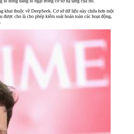
 lỗ hổng đáng lo ngại trong cơ sở hạ tầng của nó.
ông khai thuộc về DeepSeek. Cơ sở dữ liệu này chứa hơn một
iệu được cho là cho phép kiểm soát hoàn toàn các hoạt động,
.