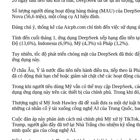
20 ngày đầu tiên sau khi ra mắt, DeepSeek đã để lại ấn tượng, đ
Số lượng người dùng hoạt động hàng tháng (MAU) của DeepSeek đ
Nova (56,6 triệu), một công cụ AI hiệu đính.
Đáng chú ý, thống kê của Aicpb.com chỉ tính đến việc sử dụng 
Tính đến cuối tháng 1, ứng dụng DeepSeek xếp hạng đầu tiên tạ
Độ (13,6%), Indonesia (6,9%), Mỹ (4,3%) và Pháp (3,2%).
Tuy nhiên, tốc độ phát triển chóng mặt của DeepSeek đã thúc đẩy
ứng dụng này.
Ở châu Âu, Ý là nước đầu tiên tiến hành điều tra, tiếp theo l
đã có động thái hạn chế hoặc giám sát chặt chẽ các hoạt động c
Trong khi người tiêu dùng Mỹ vẫn có thể truy cập DeepSeek, 
dụng ứng dụng này trên các thiết bị của chính phủ. Trong khi đó
Thượng nghị sĩ Mỹ Josh Hawley đã đề xuất đưa ra một dự luật h
những cá nhân cố ý tải xuống công nghệ AI của Trung Quốc, bao
Cuộc đàn áp này phản ánh cách mà chính phủ Mỹ xử lý TikTok, ứn
Trump, người gần đây đã trở lại Nhà Trắng cho nhiệm kỳ tổng t
ninh quốc gia của công nghệ AI.