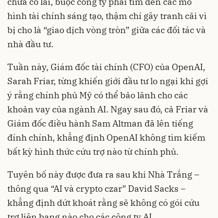
chưa có lãi, buộc công ty phải tìm đến các mô
hình tài chính sáng tạo, thậm chí gây tranh cãi vì
bị cho là “giao dịch vòng tròn” giữa các đối tác và
nhà đầu tư.
Tuần này, Giám đốc tài chính (CFO) của OpenAI,
Sarah Friar, từng khiến giới đầu tư lo ngại khi gợi
ý rằng chính phủ Mỹ có thể bảo lãnh cho các
khoản vay của ngành AI. Ngay sau đó, cả Friar và
Giám đốc điều hành Sam Altman đã lên tiếng
đính chính, khẳng định OpenAI không tìm kiếm
bất kỳ hình thức cứu trợ nào từ chính phủ.
Tuyên bố này được đưa ra sau khi Nhà Trắng –
thông qua “AI và crypto czar” David Sacks –
khẳng định dứt khoát rằng sẽ không có gói cứu
trợ liên bang nào cho các công ty AI.