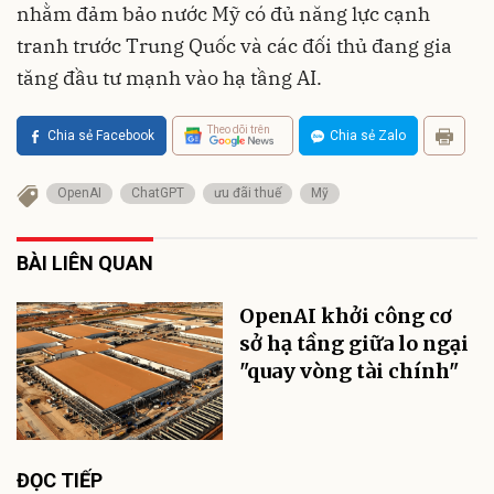
nhằm đảm bảo nước Mỹ có đủ năng lực cạnh
tranh trước Trung Quốc và các đối thủ đang gia
tăng đầu tư mạnh vào hạ tầng AI.
Theo dõi trên
Chia sẻ Facebook
Chia sẻ Zalo
OpenAI
ChatGPT
ưu đãi thuế
Mỹ
BÀI LIÊN QUAN
OpenAI khởi công cơ
sở hạ tầng giữa lo ngại
"quay vòng tài chính"
ĐỌC TIẾP