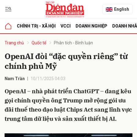
English
CHÍNH TRỊ - XÃ HỘI
VCCI
DOANH NGHIỆP
DOANH NH
bình luận
Trang chủ
Quốc tế
Phân tích - Bình luận
OpenAI đòi “đặc quyền riêng” từ
chính phủ Mỹ
Nam Trần
10/11/2025 04:03
OpenAI – nhà phát triển ChatGPT – đang kêu
gọi chính quyền ông Trump mở rộng gói ưu
Hủy
G
đãi thuế theo đạo luật Chips Act sang lĩnh vực
trung tâm dữ liệu và sản xuất thiết bị AI.