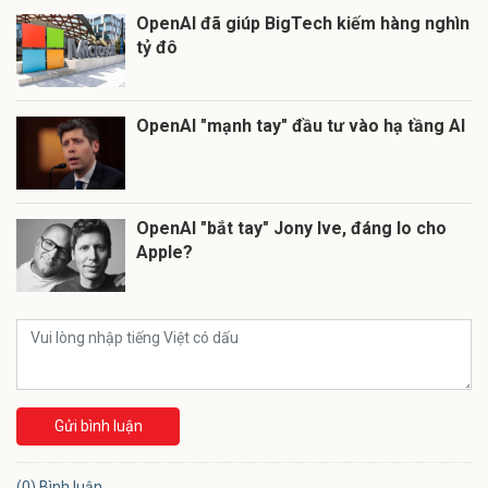
OpenAI đã giúp BigTech kiếm hàng nghìn
tỷ đô
OpenAI "mạnh tay" đầu tư vào hạ tầng AI
OpenAI "bắt tay" Jony Ive, đáng lo cho
Apple?
Gửi bình luận
(0) Bình luận