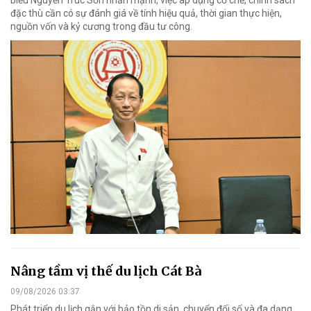
biểu Nguyễn Trúc Sơn nhấn mạnh, việc áp dụng cơ chế, chính sách
đặc thù cần có sự đánh giá về tính hiệu quả, thời gian thực hiện,
nguồn vốn và kỷ cương trong đầu tư công.
Nâng tầm vị thế du lịch Cát Bà
09/08/2026 03:37
Phát triển du lịch gắn với bảo tồn di sản, chuyển đổi số và đa dạng