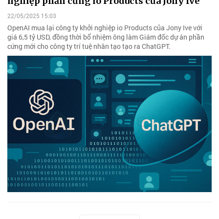
nghiệp phần cứng io Products của Jony Ive
22/05/2025 15:03
OpenAI mua lại công ty khởi nghiệp io Products của Jony Ive với
giá 6,5 tỷ USD, đồng thời bổ nhiệm ông làm Giám đốc dự án phần
cứng mới cho công ty trí tuệ nhân tạo tạo ra ChatGPT.