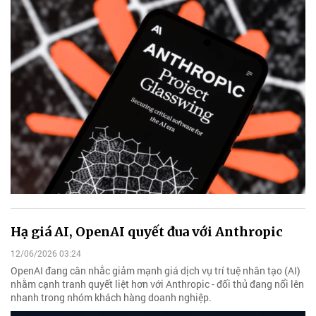
Hạ giá AI, OpenAI quyết đua với Anthropic
12/06/2026 03:24
OpenAI đang cân nhắc giảm mạnh giá dịch vụ trí tuệ nhân tạo (AI)
nhằm cạnh tranh quyết liệt hơn với Anthropic - đối thủ đang nổi lên
nhanh trong nhóm khách hàng doanh nghiệp.