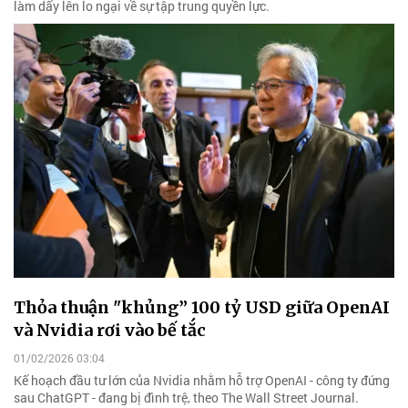
làm dấy lên lo ngại về sự tập trung quyền lực.
Thỏa thuận "khủng” 100 tỷ USD giữa OpenAI
và Nvidia rơi vào bế tắc
01/02/2026 03:04
Kế hoạch đầu tư lớn của Nvidia nhằm hỗ trợ OpenAI - công ty đứng
sau ChatGPT - đang bị đình trệ, theo The Wall Street Journal.