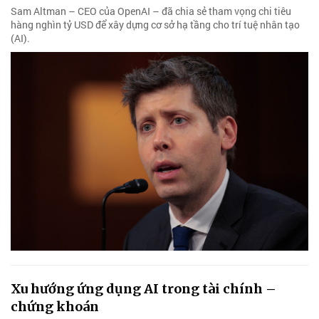
Sam Altman – CEO của OpenAI – đã chia sẻ tham vọng chi tiêu
hàng nghìn tỷ USD để xây dựng cơ sở hạ tầng cho trí tuệ nhân tạo
(AI).
Xu hướng ứng dụng AI trong tài chính –
chứng khoán