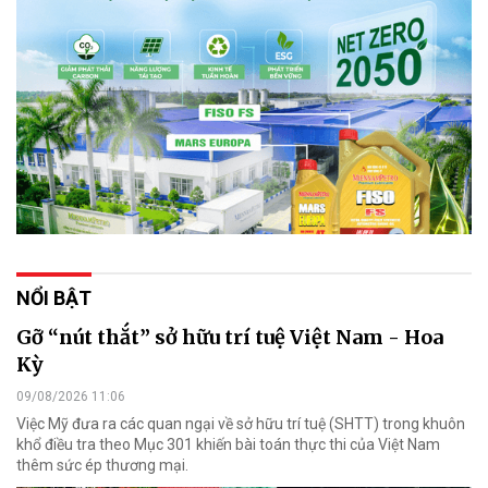
NỔI BẬT
Gỡ “nút thắt” sở hữu trí tuệ Việt Nam - Hoa
Kỳ
09/08/2026 11:06
Việc Mỹ đưa ra các quan ngại về sở hữu trí tuệ (SHTT) trong khuôn
khổ điều tra theo Mục 301 khiến bài toán thực thi của Việt Nam
thêm sức ép thương mại.