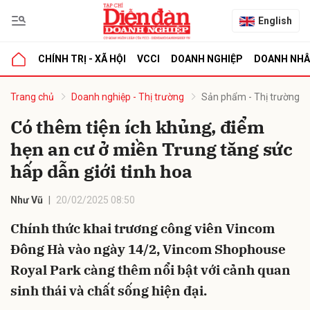
English
CHÍNH TRỊ - XÃ HỘI
VCCI
DOANH NGHIỆP
DOANH NH
bình luận
Trang chủ
Doanh nghiệp - Thị trường
Sản phẩm - Thị trường
Có thêm tiện ích khủng, điểm
hẹn an cư ở miền Trung tăng sức
hấp dẫn giới tinh hoa
Như Vũ
20/02/2025 08:50
Chính thức khai trương công viên Vincom
Hủy
G
Đông Hà vào ngày 14/2, Vincom Shophouse
Royal Park càng thêm nổi bật với cảnh quan
sinh thái và chất sống hiện đại.