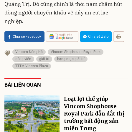
Quảng Trị. Đó cũng chính là thỏi nam châm hút
dòng người chuyển khẩu về đây an cư, lạc
nghiệp.
Theo dõi trên
Chia sẻ Facebook
Chia sẻ Zalo
Vincom Đông Hà
Vincom Shophouse Royal Park
công viên
giải trí
hạng mục giải trí
TTTM Vincom Plaza
BÀI LIÊN QUAN
Loạt lợi thế giúp
Vincom Shophouse
Royal Park dẫn dắt thị
trường bất động sản
miền Trung