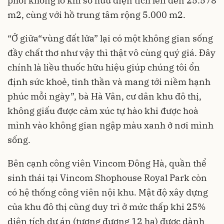
phổi khổng lồ khi sở hữu diện tích lên đến 25.578
m2, cùng với hồ trung tâm rộng 5.000 m2.
“Ở giữa“vùng đất lửa” lại có một không gian sống
đầy chất thơ như vậy thì thật vô cùng quý giá. Đây
chính là liều thuốc hữu hiệu giúp chúng tôi ổn
định sức khoẻ, tinh thần và mang tới niềm hạnh
phúc mỗi ngày”, bà Hà Vân, cư dân khu đô thị,
không giấu được cảm xúc tự hào khi được hoà
mình vào không gian ngập màu xanh ở nơi mình
sống.
Bên cạnh công viên Vincom Đông Hà, quần thể
sinh thái tại Vincom Shophouse Royal Park còn
có hệ thống công viên nội khu. Mật độ xây dựng
của khu đô thị cũng duy trì ở mức thấp khi 25%
diện tích dự án (tương đương 12 ha) được dành