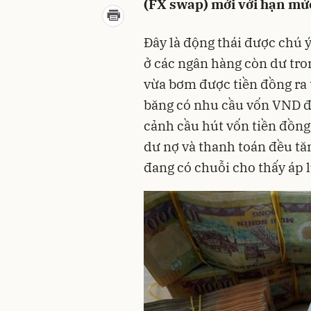
(FX swap) mới với hạn mức
Đây là động thái được chú ý
ở các ngân hàng còn dư tro
vừa bơm được tiền đồng ra 
băng có nhu cầu vốn VND để
cảnh cầu hút vốn tiền đồng
dư nợ và thanh toán đều tăn
đang có chuỗi cho thấy áp l