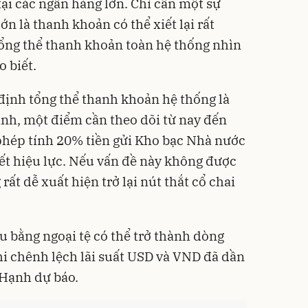
ại các ngân hàng lớn. Chỉ cần một sự
n là thanh khoản có thể xiết lại rất
ổng thể thanh khoản toàn hệ thống nhìn
 biết.
định tổng thể thanh khoản hệ thống là
nh, một điểm cần theo dõi từ nay đến
phép tính 20% tiền gửi Kho bạc Nhà nước
ết hiệu lực. Nếu vấn đề này không được
 rất dễ xuất hiện trở lại nút thắt cổ chai
u bằng ngoại tệ có thể trở thành dòng
i chênh lệch lãi suất USD và VND đã dần
Hạnh dự báo.