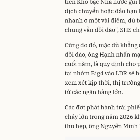
tiền Kho bạc Nhà nước gửi t
dịch chuyển hoặc đáo hạn lớ
nhanh ở một vài điểm, dù t
chung vẫn dồi dào", SHS cho
Cũng do đó, mặc dù khẳng 
dồi dào, ông Hạnh nhấn mạ
cuối năm, là quy định cho 
tại nhóm Big4 vào LDR sẽ h
xem xét kịp thời, thị trường
từ các ngân hàng lớn.
Các đợt phát hành trái phiế
chảy lớn trong năm 2026 kh
thu hẹp, ông Nguyễn Minh 