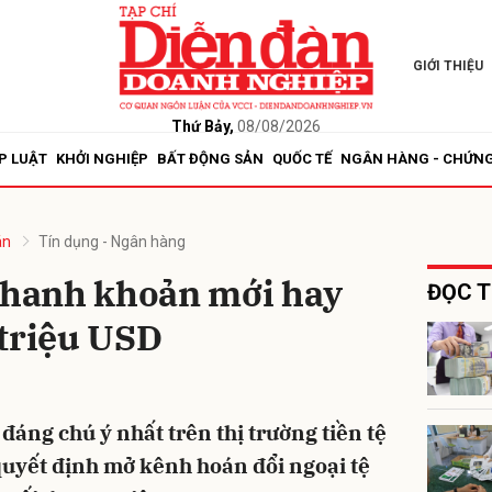
GIỚI THIỆU
bình luận
Thứ Bảy,
08/08/2026
P LUẬT
KHỞI NGHIỆP
BẤT ĐỘNG SẢN
QUỐC TẾ
NGÂN HÀNG - CHỨN
án
Tín dụng - Ngân hàng
 thanh khoản mới hay
ĐỌC T
 triệu USD
Hủy
G
đáng chú ý nhất trên thị trường tiền tệ
 quyết định mở kênh hoán đổi ngoại tệ