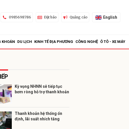
English
0985698786
Đặt báo
Quảng cáo
G KHOÁN
DU LỊCH
KINH TẾ ĐỊA PHƯƠNG
CÔNG NGHỆ
Ô TÔ - XE MÁY
IẾP
Kỳ vọng NHNN sẽ tiếp tục
bơm ròng hỗ trợ thanh khoản
ửi
Thanh khoản hệ thống ổn
định, lãi suất nhích tăng