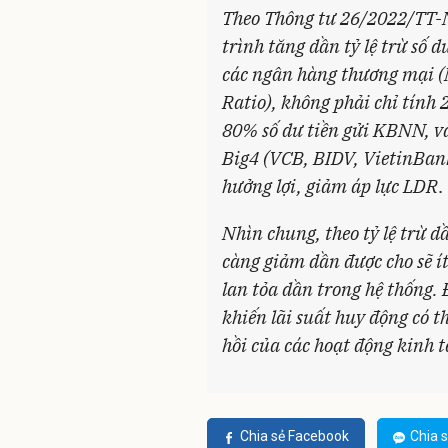
Theo Thông tư 26/2022/TT-N
trình tăng dần tỷ lệ trừ số
các ngân hàng thương mại (
Ratio), không phải chỉ tính 
80% số dư tiền gửi KBNN, v
Big4 (VCB, BIDV, VietinBan
hưởng lợi, giảm áp lực LDR
.
Nhìn chung, theo tỷ lệ trừ d
càng giảm dần được cho sẽ ít
lan tỏa dần trong hệ thống.
khiến lãi suất huy động có t
hồi của các hoạt động kinh t
Chia sẻ Facebook
Chia s