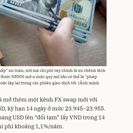
ấp" an toàn, nơi mà chi phí vay chính là sự chênh lệch
ND được NHNN mở n mức quy mô lớn có thể là "phép
oặc lặp lại trong các phiên giao dịch tới. (Ảnh minh
đã mở thêm một kênh FX swap mới với
SD, kỳ hạn 14 ngày ở mức 23.945–23.955.
mang USD lên “đổi tạm” lấy VND trong 14
chi phí khoảng 1,1%/năm.