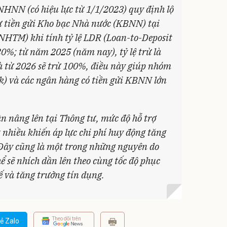
HNN (có hiệu lực từ 1/1/2023) quy định lộ
 dư tiền gửi Kho bạc Nhà nước (KBNN) tại
NHTM) khi tính tỷ lệ LDR (Loan-to-Deposit
20%; từ năm 2025 (năm nay), tỷ lệ trừ là
à từ 2026 sẽ trừ 100%, điều này giúp nhóm
k) và các ngân hàng có tiền gửi KBNN lớn
ần nâng lên tại Thông tư, mức độ hỗ trợ
 nhiều khiến áp lực chi phí huy động tăng
 Đây cũng là một trong những nguyên do
hể sẽ nhích dần lên theo cùng tốc độ phục
ế và tăng trưởng tín dụng.
Theo dõi trên
ẻ Zalo