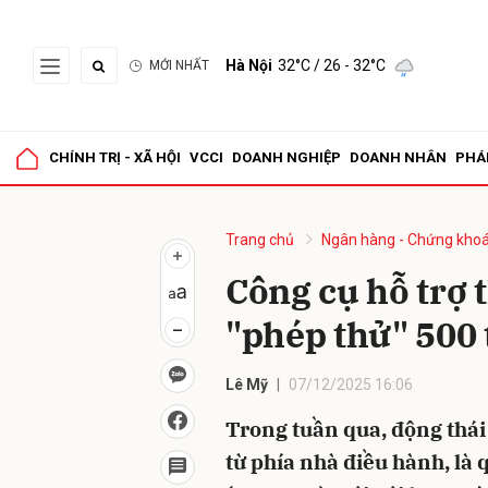
Hà Nội
32°C
/ 26 - 32°C
MỚI NHẤT
Gửi 
CHÍNH TRỊ - XÃ HỘI
VCCI
DOANH NGHIỆP
DOANH NHÂN
PHÁ
Trang chủ
Ngân hàng - Chứng kho
Công cụ hỗ trợ
"phép thử" 500
Lê Mỹ
07/12/2025 16:06
Trong tuần qua, động thái 
từ phía nhà điều hành, là