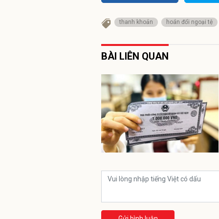
thanh khoản
hoán đổi ngoại tệ
BÀI LIÊN QUAN
Gửi bình luận