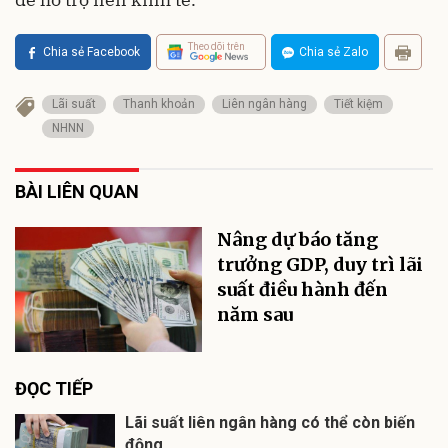
Theo dõi trên
Chia sẻ Facebook
Chia sẻ Zalo
Lãi suất
Thanh khoản
Liên ngân hàng
Tiết kiệm
NHNN
BÀI LIÊN QUAN
Nâng dự báo tăng
trưởng GDP, duy trì lãi
suất điều hành đến
năm sau
ĐỌC TIẾP
Lãi suất liên ngân hàng có thể còn biến
động