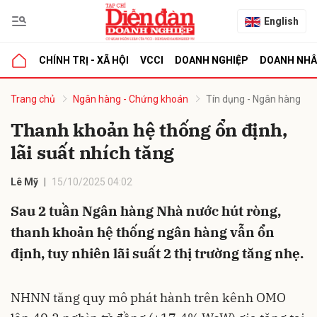
English
CHÍNH TRỊ - XÃ HỘI
VCCI
DOANH NGHIỆP
DOANH NH
bình luận
Trang chủ
Ngân hàng - Chứng khoán
Tín dụng - Ngân hàng
Thanh khoản hệ thống ổn định,
lãi suất nhích tăng
Lê Mỹ
15/10/2025 04:02
Sau 2 tuần Ngân hàng Nhà nước hút ròng,
thanh khoản hệ thống ngân hàng vẫn ổn
Hủy
G
định, tuy nhiên lãi suất 2 thị trường tăng nhẹ.
NHNN tăng quy mô phát hành trên kênh OMO