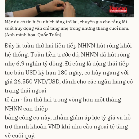
Mặc dù có tín hiệu nhích tăng trở lại, chuyên gia cho rằng lãi
suất huy động vẫn chỉ tăng nhẹ trong những tháng cuối năm.
(Ảnh minh họa: Quốc Tuấn)
Đây là tuần thứ hai liên tiếp NHNN hút ròng khỏi
hệ thống. Tuần liền trước đó, NHNN đã hút ròng
nhẹ 6,9 nghìn tỷ đồng. Đi cùng là động thái tiếp
tục bán USD kỳ hạn 180 ngày, có hủy ngang với
giá 26.550 VND/USD, dành cho các ngân hàng có
trạng thái ngoại
tệ âm - lần thứ hai trong vòng hơn một tháng
NHNN can thiệp
bằng công cụ này, nhằm giảm áp lực tỷ giá và hỗ
trợ thanh khoản VND khi nhu cầu ngoại tệ tăng
về cuối quý.