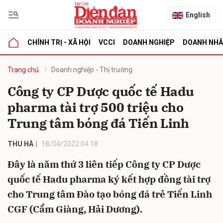
English
CHÍNH TRỊ - XÃ HỘI
VCCI
DOANH NGHIỆP
DOANH NH
bình luận
Trang chủ
Doanh nghiệp - Thị trường
Công ty CP Dược quốc tế Hadu
pharma tài trợ 500 triệu cho
Trung tâm bóng đá Tiến Linh
THU HÀ
18/04/2022 04:18
Đây là năm thứ 3 liên tiếp Công ty CP Dược
Hủy
G
quốc tế Hadu pharma ký kết hợp đồng tài trợ
cho Trung tâm Đào tạo bóng đá trẻ Tiến Linh
CGF (Cẩm Giàng, Hải Dương).