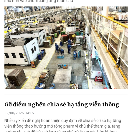
sâu hơn vào chuỗi cung ứng toàn cầu.
Gỡ điểm nghẽn chia sẻ hạ tầng viễn thông
09/08/2026 04:15
Nhiều ý kiến đề nghị hoàn thiện quy định về chia sẻ cơ sở hạ tầng
viễn thông theo hướng mở rộng phạm vi chủ thể tham gia, tăng
cường chia sẻ dữ liệu và làm rõ cơ chế xử lý khi các bên không