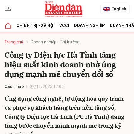
English
CHÍNH TRỊ - XÃ HỘI
VCCI
DOANH NGHIỆP
DOANH NH
bình luận
Trang chủ
Doanh nghiệp - Thị trường
Công ty Điện lực Hà Tĩnh tăng
hiệu suất kinh doanh nhờ ứng
dụng mạnh mẽ chuyển đổi số
Cao Thảo
07/11/2025 17:05
Ứng dụng công nghệ, tự động hóa quy trình
Hủy
G
và phục vụ khách hàng trên nền tảng số,
Công ty Điện lực Hà Tĩnh (PC Hà Tĩnh) đang
từng bước chuyển mình mạnh mẽ trong kỷ