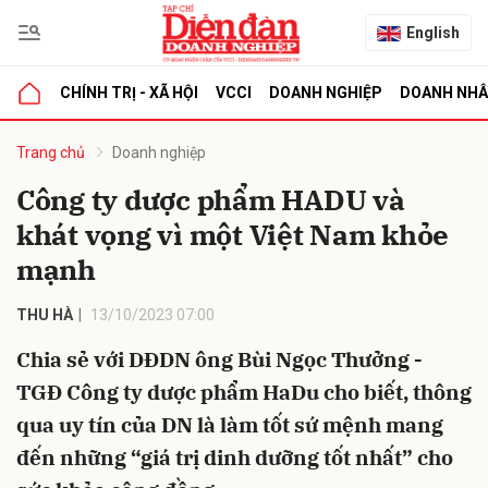
English
CHÍNH TRỊ - XÃ HỘI
VCCI
DOANH NGHIỆP
DOANH NH
bình luận
Trang chủ
Doanh nghiệp
Công ty dược phẩm HADU và
khát vọng vì một Việt Nam khỏe
mạnh
THU HÀ
13/10/2023 07:00
Chia sẻ với DĐDN ông Bùi Ngọc Thưởng -
Hủy
G
TGĐ Công ty dược phẩm HaDu cho biết, thông
qua uy tín của DN là làm tốt sứ mệnh mang
đến những “giá trị dinh dưỡng tốt nhất” cho