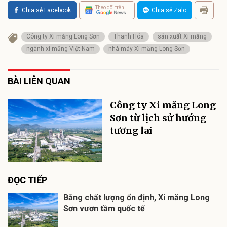
Theo dõi trên
Chia sẻ Facebook
Chia sẻ Zalo
Công ty Xi măng Long Sơn
Thanh Hóa
sản xuất Xi măng
ngành xi măng Việt Nam
nhà máy Xi măng Long Sơn
BÀI LIÊN QUAN
Công ty Xi măng Long
Sơn từ lịch sử hướng
tương lai
ĐỌC TIẾP
Bằng chất lượng ổn định, Xi măng Long
Sơn vươn tầm quốc tế