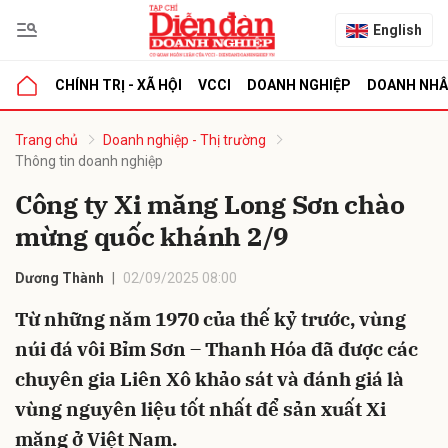
English
CHÍNH TRỊ - XÃ HỘI
VCCI
DOANH NGHIỆP
DOANH NH
bình luận
Trang chủ
Doanh nghiệp - Thị trường
Thông tin doanh nghiệp
Công ty Xi măng Long Sơn chào
mừng quốc khánh 2/9
Dương Thành
02/09/2025 08:00
Từ những năm 1970 của thế kỷ trước, vùng
Hủy
G
núi đá vôi Bỉm Sơn – Thanh Hóa đã được các
chuyên gia Liên Xô khảo sát và đánh giá là
vùng nguyên liệu tốt nhất để sản xuất Xi
măng ở Việt Nam.