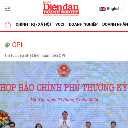
English
CHÍNH TRỊ - XÃ HỘI
VCCI
DOANH NGHIỆP
DOANH NHÂN
CPI
Tin tức cập nhật liên quan đến CPI