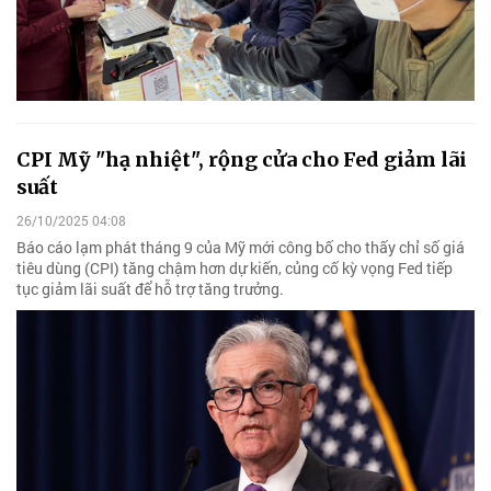
CPI Mỹ "hạ nhiệt", rộng cửa cho Fed giảm lãi
suất
26/10/2025 04:08
Báo cáo lạm phát tháng 9 của Mỹ mới công bố cho thấy chỉ số giá
tiêu dùng (CPI) tăng chậm hơn dự kiến, củng cố kỳ vọng Fed tiếp
tục giảm lãi suất để hỗ trợ tăng trưởng.