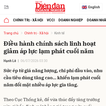
English
CHÍNH TRỊ - XÃ HỘI
VCCI
DOANH NGHIỆP
DOANH NH
bình luận
Trang chủ
Chính trị - Xã hội
Kinh tế
Điều hành chính sách linh hoạt
giảm áp lực lạm phát cuối năm
Hạnh Lê
06/07/2026 03:30
Sức ép từ giá năng lượng, chi phí đầu vào, nhu
cầu tiêu dùng tăng cao… khiến lạm phát cuối
Hủy
G
năm đối mặt nhiều áp lực gia tăng.
Theo Cục Thống kê, để vừa thúc đẩy tăng trưởng