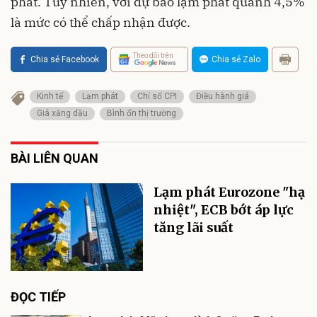
phát. Tuy nhiên, với dự báo lạm phát quanh 4,5%
là mức có thể chấp nhận được.
Theo dõi trên
Chia sẻ Facebook
Chia sẻ Zalo
Kinh tế
Lạm phát
Chỉ số CPI
Điều hành giá
Giá xăng dầu
Bình ổn thị trường
BÀI LIÊN QUAN
Lạm phát Eurozone "hạ
nhiệt", ECB bớt áp lực
tăng lãi suất
ĐỌC TIẾP