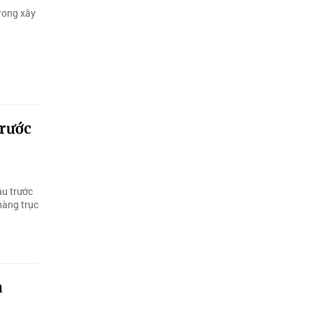
trong xây
trước
ầu trước
hàng trục
n