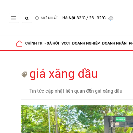
Hà Nội
32°C
/ 26 - 32°C
MỚI NHẤT
CHÍNH TRỊ - XÃ HỘI
VCCI
DOANH NGHIỆP
DOANH NHÂN
P
giá xăng dầu
Tin tức cập nhật liên quan đến giá xăng dầu