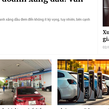
oanh xăng dầu đem đến không ít kỳ vọng, tuy nhiên, bên cạnh
Xu
gi
02/