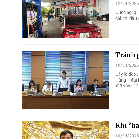
12/04/2026
Quốc hội qu
chi phí đầu 
Tránh g
10/04/2026
Đây là đề x
Hùng – đại 
XVI sáng 10
Khi “bã
10/04/2026