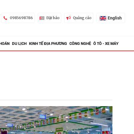
English
0985698786
Đặt báo
Quảng cáo
KHOÁN
DU LỊCH
KINH TẾ ĐỊA PHƯƠNG
CÔNG NGHỆ
Ô TÔ - XE MÁY