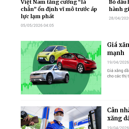
Việt Nam tăng cường “lá
Bỏ dầu 
chắn” ổn định vĩ mô trước áp
hành gi
lực lạm phát
28/04/202
05/05/2026 04:05
Giá xăn
mạnh
19/04/2026
Giá xăng dầu
cho các thị
Cân nh
xăng d
19/04/2026