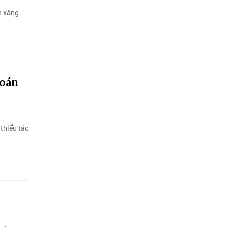
h xăng
toán
 thiểu tác