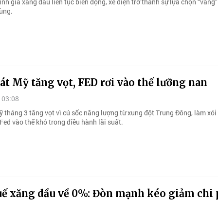
ình giá xăng dầu liên tục biến động, xe điện trở thành sự lựa chọn “vàng
dùng.
t Mỹ tăng vọt, FED rơi vào thế lưỡng nan
 03:08
 tháng 3 tăng vọt vì cú sốc năng lượng từ xung đột Trung Đông, làm xó
ed vào thế khó trong điều hành lãi suất.
uế xăng dầu về 0%: Đòn mạnh kéo giảm chi 
o