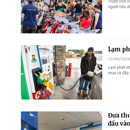
Trước tình h
người tiêu 
Lạm phá
13/04/2026
Lạm phát Mỹ
mua và đẩy F
Đưa th
đầu và