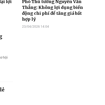
ại lợi
Phó Thủ tướng Nguyễn Văn
Thắng: Không lợi dụng biến
động chi phí để tăng giá bất
hợp lý
23/04/2026 14:04
g
cơ hội
lẻ