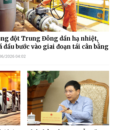
ng đột Trung Đông dần hạ nhiệt,
á dầu bước vào giai đoạn tái cân bằng
06/2026 04:02