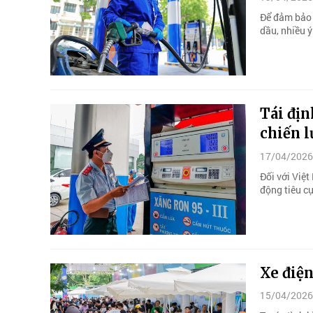
Để đảm bảo 
dầu, nhiều ý
Tái địn
chiến l
17/04/2026
Đối với Việt
động tiêu cự
Xe điện
15/04/2026