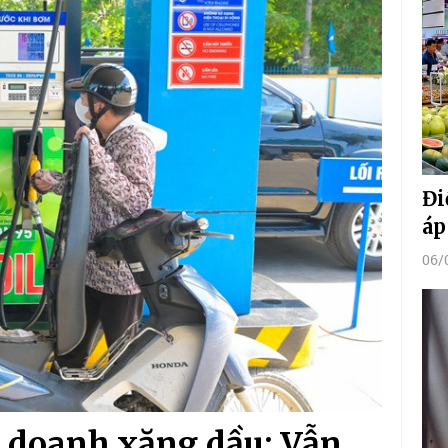
Đi
áp
06/
h doanh xăng dầu: Vẫn