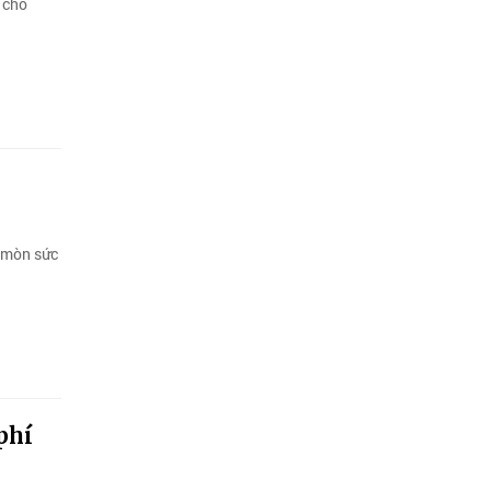
” cho
i mòn sức
phí