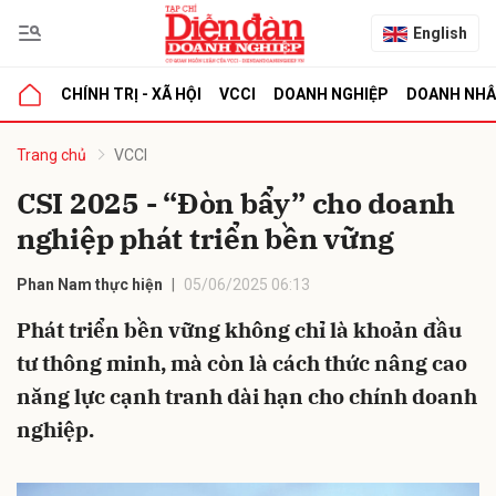
English
CHÍNH TRỊ - XÃ HỘI
VCCI
DOANH NGHIỆP
DOANH NH
bình luận
Trang chủ
VCCI
CSI 2025 - “Đòn bẩy” cho doanh
nghiệp phát triển bền vững
Phan Nam thực hiện
05/06/2025 06:13
Phát triển bền vững không chỉ là khoản đầu
tư thông minh, mà còn là cách thức nâng cao
Hủy
G
năng lực cạnh tranh dài hạn cho chính doanh
nghiệp.