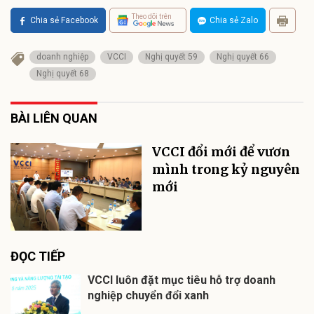
Theo dõi trên
Chia sẻ Facebook
Chia sẻ Zalo
doanh nghiệp
VCCI
Nghị quyết 59
Nghị quyết 66
Nghị quyết 68
BÀI LIÊN QUAN
VCCI đổi mới để vươn
mình trong kỷ nguyên
mới
ĐỌC TIẾP
VCCI luôn đặt mục tiêu hỗ trợ doanh
nghiệp chuyển đổi xanh