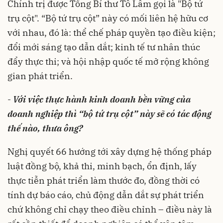
Chính trị được Tổng Bí thư Tô Lâm gọi là "Bộ tứ
trụ cột". “Bộ tứ trụ cột” này có mối liên hệ hữu cơ
với nhau, đó là: thể chế pháp quyền tạo điều kiện;
đổi mới sáng tạo dẫn dắt; kinh tế tư nhân thúc
đẩy thực thi; và hội nhập quốc tế mở rộng không
gian phát triển.
-
Với việc thực hành kinh doanh bền vững của
doanh nghiệp thì “bộ tứ trụ cột” này sẽ có tác động
thế nào, thưa ông?
Nghị quyết 66 hướng tới xây dựng hệ thống pháp
luật đồng bộ, khả thi, minh bạch, ổn định, lấy
thực tiễn phát triển làm thước đo, đồng thời có
tính dự báo cáo, chủ động dẫn dắt sự phát triển
chứ không chỉ chạy theo điều chỉnh – điều này là