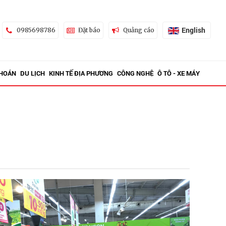
English
0985698786
Đặt báo
Quảng cáo
KHOÁN
DU LỊCH
KINH TẾ ĐỊA PHƯƠNG
CÔNG NGHỆ
Ô TÔ - XE MÁY