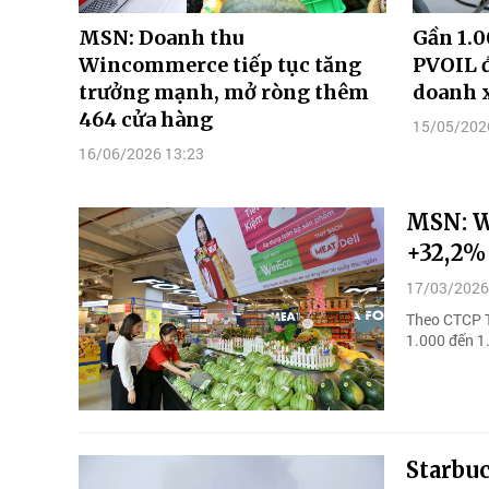
MSN: Doanh thu
Gần 1.0
Wincommerce tiếp tục tăng
PVOIL đ
trưởng mạnh, mở ròng thêm
doanh 
464 cửa hàng
15/05/202
16/06/2026 13:23
MSN: W
+32,2%
17/03/2026
Theo CTCP 
1.000 đến 1
Starbu