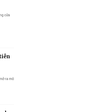
ong cửa
tiên
 mở ra mô