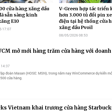
00 cửa hàng xăng dầu
V-Green hợp tác triển 
ã sẵn sàng kinh
hơn 3.000 tủ đổi pin x
xăng E10
điện tại hệ thống cửa 
xăng dầu Pvoil
6 17:07
08/05/2026 08:53
CM mở mới hàng trăm cửa hàng với doanh
 14:37
Tập đoàn Masan (HOSE: MSN), trong năm nay WinCommerce dự kiến m
.500 cửa hàng.
cks Vietnam khai trương cửa hàng Starbuck