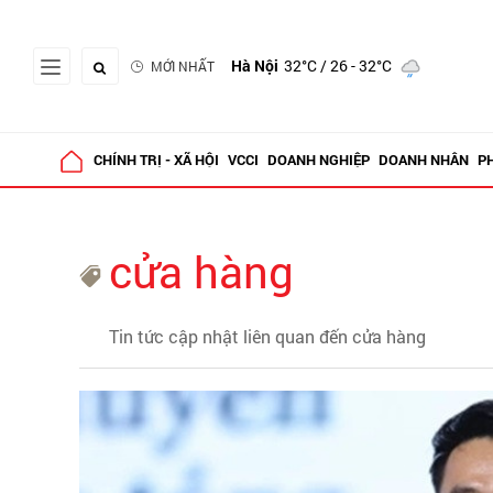
Hà Nội
32°C
/ 26 - 32°C
MỚI NHẤT
CHÍNH TRỊ - XÃ HỘI
VCCI
DOANH NGHIỆP
DOANH NHÂN
P
cửa hàng
Tin tức cập nhật liên quan đến cửa hàng