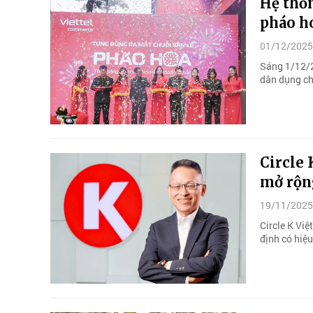
Hệ thốn
pháo h
01/12/2025
Sáng 1/12/2
dân dụng ch
Circle 
mở rộn
19/11/2025
Circle K Vi
định có hiệ