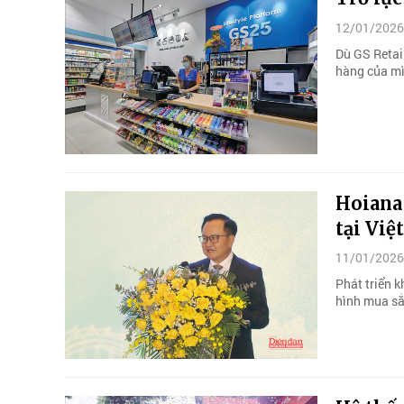
12/01/2026
Dù GS Retail
hàng của mì
Hoiana 
tại Việ
11/01/2026
Phát triển k
hình mua sắm