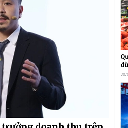
Qu
dù
30/
g trưởng doanh thu trên