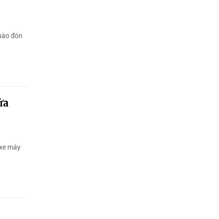
chào đón
ửa
 xe máy