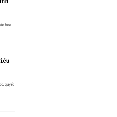
oanh
háo hoa
tiêu
ốc, quyết