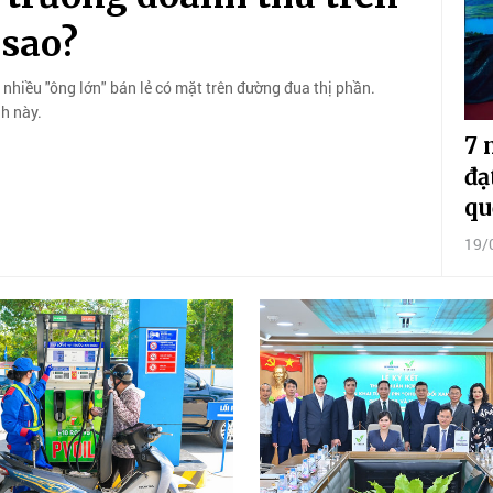
 sao?
 nhiều "ông lớn" bán lẻ có mặt trên đường đua thị phần.
h này.
7 
đạ
qu
19/