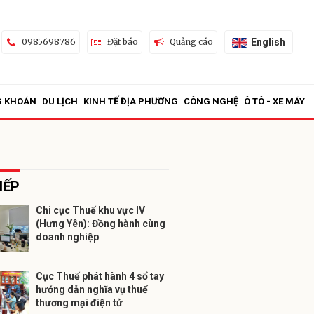
English
0985698786
Đặt báo
Quảng cáo
G KHOÁN
DU LỊCH
KINH TẾ ĐỊA PHƯƠNG
CÔNG NGHỆ
Ô TÔ - XE MÁY
IẾP
Chi cục Thuế khu vực IV
(Hưng Yên): Đồng hành cùng
ửi
doanh nghiệp
Cục Thuế phát hành 4 sổ tay
hướng dẫn nghĩa vụ thuế
thương mại điện tử