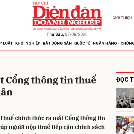
GIỚI THIỆU
bình luận
Thứ Sáu,
07/08/2026
P LUẬT
KHỞI NGHIỆP
BẤT ĐỘNG SẢN
QUỐC TẾ
NGÂN HÀNG - CHỨN
t Cổng thông tin thuế
ĐỌC T
hân
Hủy
G
 Thuế chính thức ra mắt Cổng thông tin
iúp người nộp thuế tiếp cận chính sách