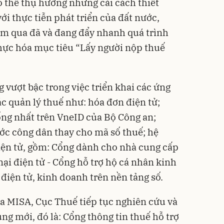
 thể thụ hưởng những cải cách thiết
ới thực tiễn phát triển của đất nước,
m qua đã và đang đẩy nhanh quá trình
hực hóa mục tiêu “Lấy người nộp thuế
vượt bậc trong việc triển khai các ứng
c quản lý thuế như: hóa đơn điện tử;
ống nhất trên VneID của Bộ Công an;
ớc công dân thay cho mã số thuế; hệ
iện tử, gồm: Cổng dành cho nhà cung cấp
ại điện tử - Cổng hỗ trợ hộ cá nhân kinh
điện tử, kinh doanh trên nền tảng số.
ủa MISA, Cục Thuế tiếp tục nghiên cứu và
ng mới, đó là: Cổng thông tin thuế hỗ trợ