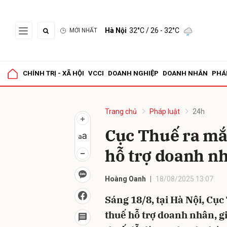
Hà Nội
32°C
/ 26 - 32°C
MỚI NHẤT
Gửi 
CHÍNH TRỊ - XÃ HỘI
VCCI
DOANH NGHIỆP
DOANH NHÂN
PHÁ
Trang chủ
Pháp luật
24h
Cục Thuế ra mắ
hỗ trợ doanh n
Hoàng Oanh
18/08/2025 13:07
Sáng 18/8, tại Hà Nội, Cục
thuế hỗ trợ doanh nhân, g