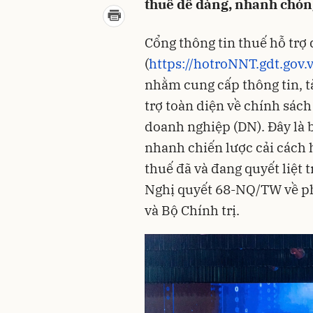
thuế dễ dàng, nhanh chóng
Cổng thông tin thuế hỗ tr
(
https://hotroNNT.gdt.gov.
nhằm cung cấp thông tin, t
trợ toàn diện về chính sác
doanh nghiệp (DN). Đây là b
nhanh chiến lược cải cách
thuế đã và đang quyết liệt 
Nghị quyết 68-NQ/TW về ph
và Bộ Chính trị.