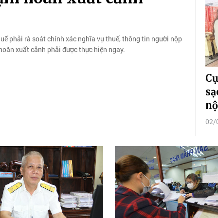
ế phải rà soát chính xác nghĩa vụ thuế, thông tin người nộp
 hoãn xuất cảnh phải được thực hiện ngay.
Cụ
sạ
nộ
02/