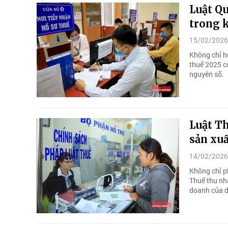
Luật Qu
trong 
15/02/2026
Không chỉ hư
thuế 2025 cò
nguyên số.
Luật Th
sản xuấ
14/02/2026
Không chỉ p
Thuế thu nh
doanh của 