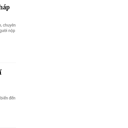
pháp
n, chuyên
người nộp
í
 biến đến