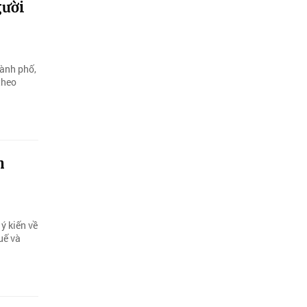
gười
hành phố,
theo
h
ý kiến về
uế và