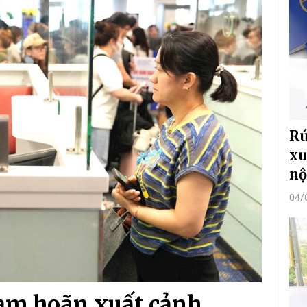
Rú
xu
nộ
04/
tạm hoãn xuất cảnh