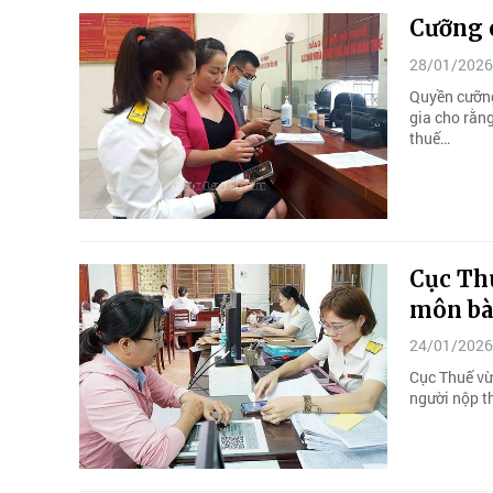
Cưỡng c
28/01/2026
Quyền cưỡng
gia cho rằng
thuế…
Cục Thu
môn bà
24/01/2026
Cục Thuế vừ
người nộp t