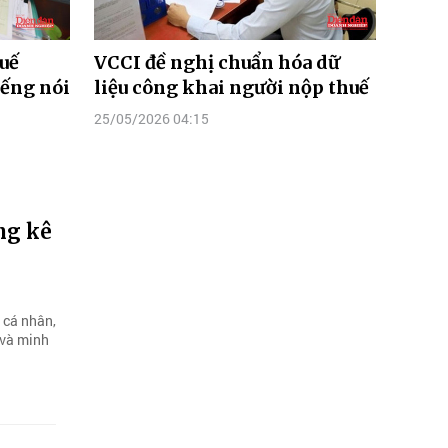
uế
VCCI đề nghị chuẩn hóa dữ
iếng nói
liệu công khai người nộp thuế
25/05/2026 04:15
ng kê
 cá nhân,
 và minh