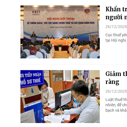
Khẩn t
người 
26/12/2025
Cục thuế yê
tại Hội nghị
Giảm t
ràng
26/12/2025
Luật thuế t
nhiên, để c
bạch và khả 