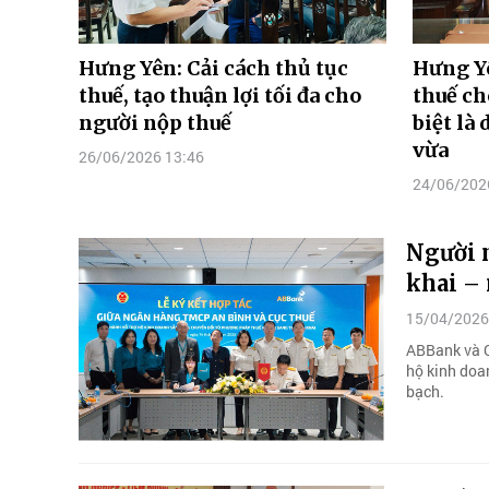
Hưng Yên: Cải cách thủ tục
Hưng Yê
thuế, tạo thuận lợi tối đa cho
thuế ch
người nộp thuế
biệt là
vừa
26/06/2026 13:46
24/06/202
Người n
khai – 
15/04/2026
ABBank và C
hộ kinh doa
bạch.