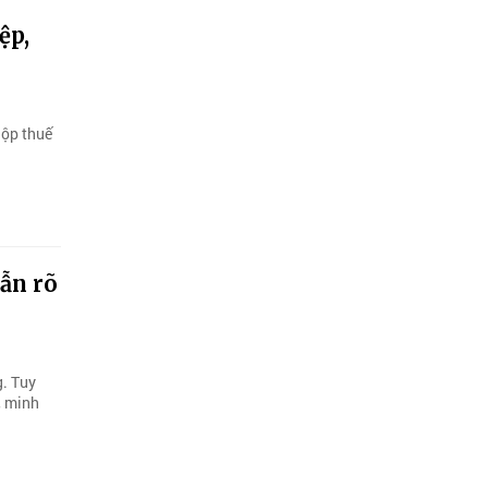
ệp,
nộp thuế
ẫn rõ
. Tuy
, minh