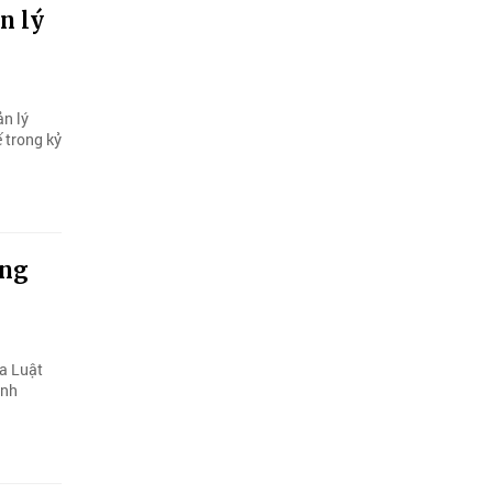
n lý
ản lý
ế trong kỷ
ộng
ủa Luật
inh