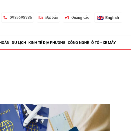
English
0985698786
Đặt báo
Quảng cáo
KHOÁN
DU LỊCH
KINH TẾ ĐỊA PHƯƠNG
CÔNG NGHỆ
Ô TÔ - XE MÁY