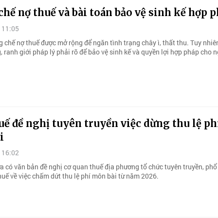
hế nợ thuế và bài toán bảo vệ sinh kế hợp 
 11:05
 chế nợ thuế được mở rộng để ngăn tình trạng chây ì, thất thu. Tuy nhiê
, ranh giới pháp lý phải rõ để bảo vệ sinh kế và quyền lợi hợp pháp cho 
ế đề nghị tuyên truyền việc dừng thu lệ ph
i
 16:02
a có văn bản đề nghị cơ quan thuế địa phương tổ chức tuyên truyền, phổ
huế về việc chấm dứt thu lệ phí môn bài từ năm 2026.