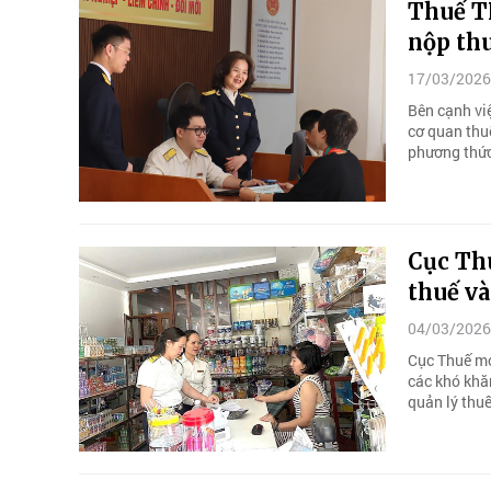
Thuế T
nộp thu
17/03/2026
Bên cạnh vi
cơ quan thu
phương thức
Cục Thu
thuế và
04/03/2026
Cục Thuế mo
các khó khăn
quản lý thuế