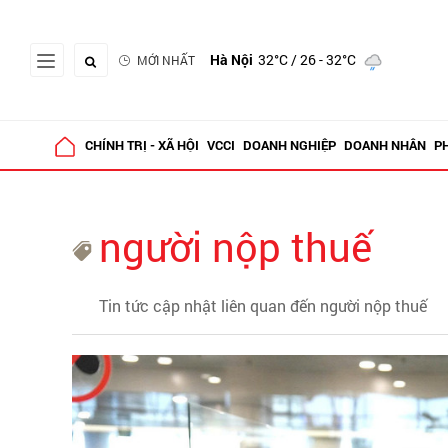
Hà Nội
32°C
/ 26 - 32°C
MỚI NHẤT
CHÍNH TRỊ - XÃ HỘI
VCCI
DOANH NGHIỆP
DOANH NHÂN
P
người nộp thuế
Tin tức cập nhật liên quan đến người nộp thuế