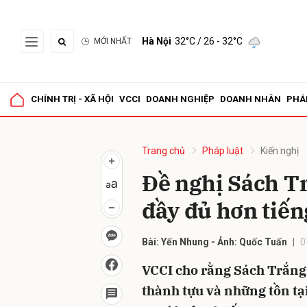
Hà Nội
32°C
/ 26 - 32°C
MỚI NHẤT
Gửi 
CHÍNH TRỊ - XÃ HỘI
VCCI
DOANH NGHIỆP
DOANH NHÂN
PHÁ
Trang chủ
Pháp luật
Kiến nghị
Đề nghị Sách T
đầy đủ hơn tiế
Bài: Yến Nhung - Ảnh: Quốc Tuấn
0
VCCI cho rằng Sách Trắng
thành tựu và những tồn tại