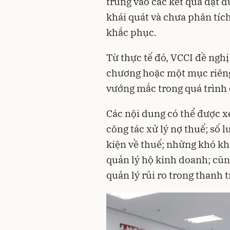
trung vào các kết quả đạt 
khái quát và chưa phân tíc
khắc phục.
Từ thực tế đó, VCCI đề ngh
chương hoặc một mục riên
vướng mắc trong quá trình 
Các nội dung có thể được x
công tác xử lý nợ thuế; số l
kiện về thuế; những khó khă
quản lý hộ kinh doanh; cũ
quản lý rủi ro trong thanh t