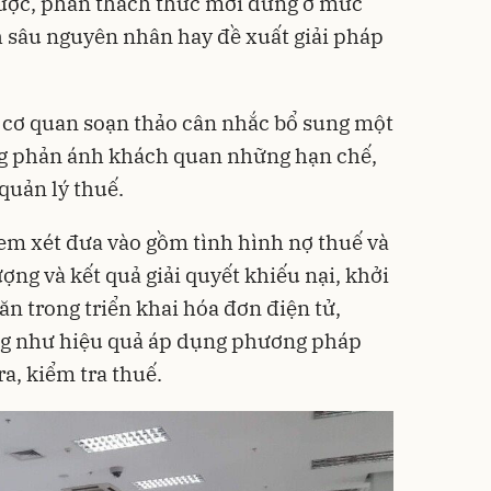
được, phần thách thức mới dừng ở mức
h sâu nguyên nhân hay đề xuất giải pháp
ị cơ quan soạn thảo cân nhắc bổ sung một
g phản ánh khách quan những hạn chế,
quản lý thuế.
em xét đưa vào gồm tình hình nợ thuế và
ượng và kết quả giải quyết khiếu nại, khởi
n trong triển khai hóa đơn điện tử,
ng như hiệu quả áp dụng phương pháp
ra, kiểm tra thuế.