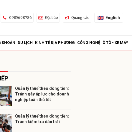
English
0985698786
Đặt báo
Quảng cáo
G KHOÁN
DU LỊCH
KINH TẾ ĐỊA PHƯƠNG
CÔNG NGHỆ
Ô TÔ - XE MÁY
IẾP
Quản lý thuế theo dòng tiền:
Tránh gây áp lực cho doanh
ửi
nghiệp tuân thủ tốt
Quản lý thuế theo dòng tiền:
Tránh kiểm tra dàn trải