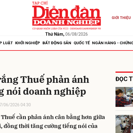
GIỚI THIỆU
bình luận
Thứ Năm,
06/08/2026
P LUẬT
KHỞI NGHIỆP
BẤT ĐỘNG SẢN
QUỐC TẾ
NGÂN HÀNG - CHỨN
rắng Thuế phản ánh
ĐỌC T
ng nói doanh nghiệp
Hủy
G
7/06/2026 04:30
 Thuế cần phản ánh cân bằng hơn giữa
, đồng thời tăng cường tiếng nói của