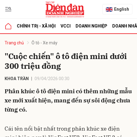
English
CHÍNH TRỊ - XÃ HỘI
VCCI
DOANH NGHIỆP
DOANH NH
bình luận
Trang chủ
Ô tô - Xe máy
"Cuộc chiến" ô tô điện mini dưới
300 triệu đồng
KHOA TRẦN
09/04/2026 00:30
Phân khúc ô tô điện mini có thêm những mẫu
xe mới xuất hiện, mang đến sự sôi động chưa
Hủy
G
từng có.
Cái tên nổi bật nhất trong phân khúc xe điện