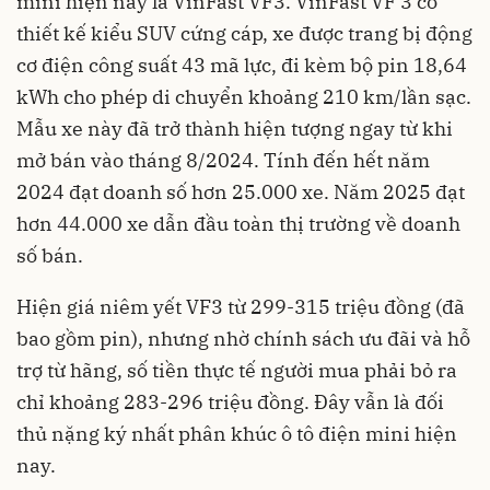
mini hiện nay là VinFast VF3. VinFast VF 3 có
thiết kế kiểu SUV cứng cáp, xe được trang bị động
cơ điện công suất 43 mã lực, đi kèm bộ pin 18,64
kWh cho phép di chuyển khoảng 210 km/lần sạc.
Mẫu xe này đã trở thành hiện tượng ngay từ khi
mở bán vào tháng 8/2024. Tính đến hết năm
2024 đạt doanh số hơn 25.000 xe. Năm 2025 đạt
hơn 44.000 xe dẫn đầu toàn thị trường về doanh
số bán.
Hiện giá niêm yết VF3 từ 299-315 triệu đồng (đã
bao gồm pin), nhưng nhờ chính sách ưu đãi và hỗ
trợ từ hãng, số tiền thực tế người mua phải bỏ ra
chỉ khoảng 283-296 triệu đồng. Đây vẫn là đối
thủ nặng ký nhất phân khúc ô tô điện mini hiện
nay.