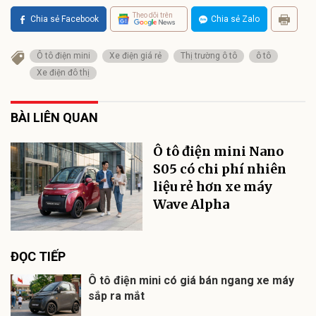
Theo dõi trên
Chia sẻ Facebook
Chia sẻ Zalo
Ô tô điện mini
Xe điện giá rẻ
Thị trường ô tô
ô tô
Xe điện đô thị
BÀI LIÊN QUAN
Ô tô điện mini Nano
S05 có chi phí nhiên
liệu rẻ hơn xe máy
Wave Alpha
ĐỌC TIẾP
Ô tô điện mini có giá bán ngang xe máy
sắp ra mắt