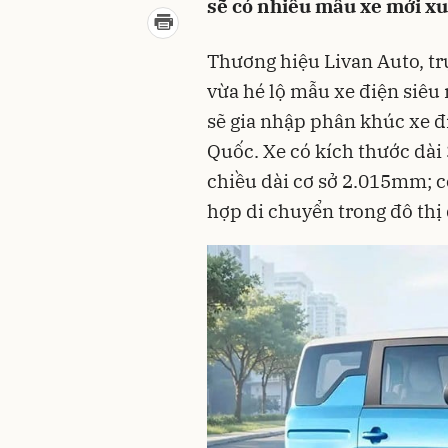
sẽ có nhiều mẫu xe mới xuấ
Thương hiệu Livan Auto, tr
vừa hé lộ mẫu xe điện siêu
sẽ gia nhập phân khúc xe đ
Quốc. Xe có kích thước dà
chiều dài cơ sở 2.015mm; c
hợp di chuyển trong đô thị