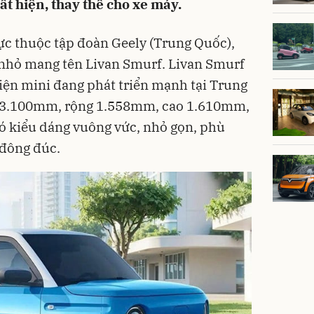
t hiện, thay thế cho xe máy.
ực thuộc tập đoàn Geely (Trung Quốc),
 nhỏ mang tên Livan Smurf. Livan Smurf
iện mini đang phát triển mạnh tại Trung
i 3.100mm, rộng 1.558mm, cao 1.610mm,
ó kiểu dáng vuông vức, nhỏ gọn, phù
 đông đúc.