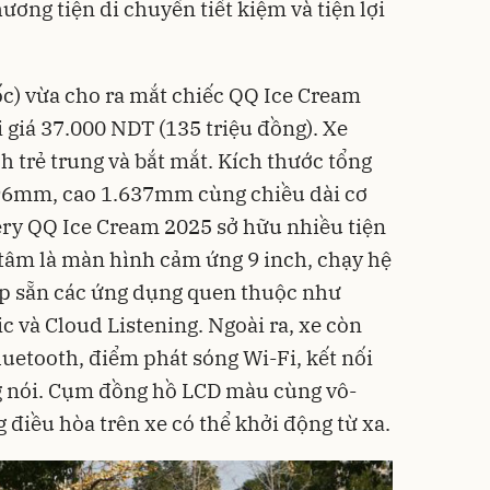
ơng tiện di chuyển tiết kiệm và tiện lợi
c) vừa cho ra mắt chiếc QQ Ice Cream
 giá 37.000 NDT (135 triệu đồng). Xe
h trẻ trung và bắt mắt. Kích thước tổng
96mm, cao 1.637mm cùng chiều dài cơ
ry QQ Ice Cream 2025 sở hữu nhiều tiện
 tâm là màn hình cảm ứng 9 inch, chạy hệ
ợp sẵn các ứng dụng quen thuộc như
và Cloud Listening. Ngoài ra, xe còn
luetooth, điểm phát sóng Wi-Fi, kết nối
ng nói. Cụm đồng hồ LCD màu cùng vô-
 điều hòa trên xe có thể khởi động từ xa.