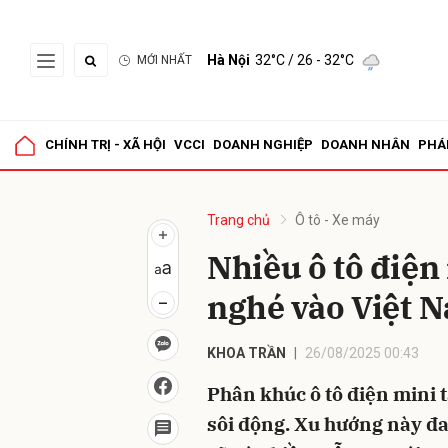
Hà Nội
32°C
/ 26 - 32°C
MỚI NHẤT
Gửi 
CHÍNH TRỊ - XÃ HỘI
VCCI
DOANH NGHIỆP
DOANH NHÂN
PHÁ
Trang chủ
Ô tô - Xe máy
Nhiều ô tô điệ
nghé vào Việt 
KHOA TRẦN
26/08/2025 00:43
Phân khúc ô tô điện mini 
sôi động. Xu hướng này đa