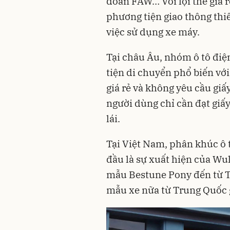
đoàn FAW… Với lợi thế giá rẻ
phương tiện giao thông thiế
việc sử dụng xe máy.
Tại châu Âu, nhóm ô tô điệ
tiện di chuyển phổ biến với
giá rẻ và không yêu cầu giấ
người dùng chỉ cần đạt giấ
lái.
Tại Việt Nam, phân khúc ô 
đầu là sự xuất hiện của Wu
mẫu Bestune Pony đến từ T
mẫu xe nữa từ Trung Quốc g