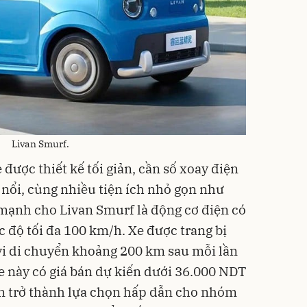
Livan Smurf.
 được thiết kế tối giản, cần số xoay điện
 nổi, cùng nhiều tiện ích nhỏ gọn như
mạnh cho Livan Smurf là động cơ điện có
c độ tối đa 100 km/h. Xe được trang bị
vi di chuyển khoảng 200 km sau mỗi lần
e này có giá bán dự kiến dưới 36.000 NDT
ẹn trở thành lựa chọn hấp dẫn cho nhóm