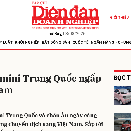
GIỚI THIỆU
bình luận
Thứ Bảy,
08/08/2026
P LUẬT
KHỞI NGHIỆP
BẤT ĐỘNG SẢN
QUỐC TẾ
NGÂN HÀNG - CHỨN
n mini Trung Quốc ngấp
ĐỌC T
Nam
Hủy
G
tại Trung Quốc và châu Âu ngày càng
ng chuyển dịch sang Việt Nam. Sắp tới