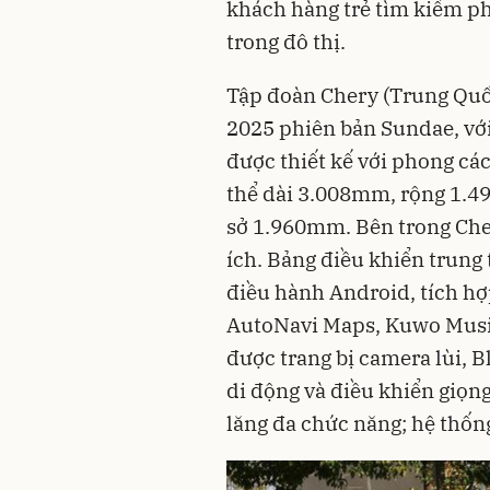
khách hàng trẻ tìm kiếm phư
trong đô thị.
Tập đoàn Chery (Trung Quố
2025 phiên bản Sundae, với
được thiết kế với phong các
thể dài 3.008mm, rộng 1.4
sở 1.960mm. Bên trong Che
ích. Bảng điều khiển trung
điều hành Android, tích h
AutoNavi Maps, Kuwo Music 
được trang bị camera lùi, B
di động và điều khiển giọ
lăng đa chức năng; hệ thống