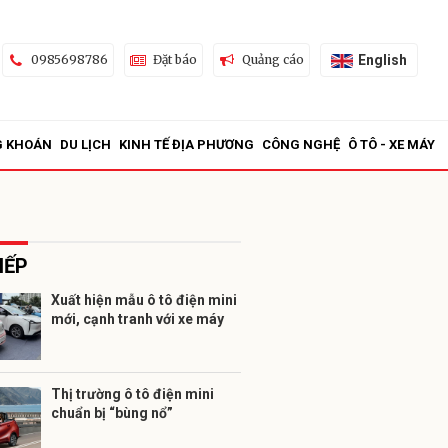
English
0985698786
Đặt báo
Quảng cáo
G KHOÁN
DU LỊCH
KINH TẾ ĐỊA PHƯƠNG
CÔNG NGHỆ
Ô TÔ - XE MÁY
IẾP
Xuất hiện mẫu ô tô điện mini
mới, cạnh tranh với xe máy
ửi
Thị trường ô tô điện mini
chuẩn bị “bùng nổ”