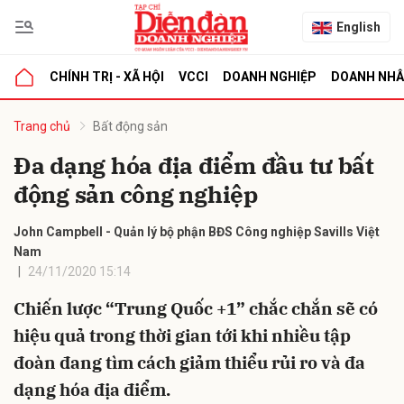
English
CHÍNH TRỊ - XÃ HỘI
VCCI
DOANH NGHIỆP
DOANH NH
bình luận
Trang chủ
Bất động sản
Đa dạng hóa địa điểm đầu tư bất
động sản công nghiệp
John Campbell - Quản lý bộ phận BĐS Công nghiệp Savills Việt
Nam
24/11/2020 15:14
Hủy
G
Chiến lược “Trung Quốc +1” chắc chắn sẽ có
hiệu quả trong thời gian tới khi nhiều tập
đoàn đang tìm cách giảm thiểu rủi ro và đa
dạng hóa địa điểm.