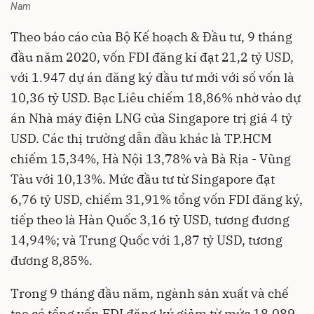
Nam
Theo báo cáo của Bộ Kế hoạch & Đầu tư, 9 tháng
đầu năm 2020, vốn FDI đăng kí đạt 21,2 tỷ USD,
với 1.947 dự án đăng ký đầu tư mới với số vốn là
10,36 tỷ USD. Bạc Liêu chiếm 18,86% nhờ vào dự
án Nhà máy điện LNG của Singapore trị giá 4 tỷ
USD. Các thị trường dẫn đầu khác là TP.HCM
chiếm 15,34%, Hà Nội 13,78% và Bà Rịa - Vũng
Tàu với 10,13%. Mức đầu tư từ Singapore đạt
6,76 tỷ USD, chiếm 31,91% tổng vốn FDI đăng ký,
tiếp theo là Hàn Quốc 3,16 tỷ USD, tương đương
14,94%; và Trung Quốc với 1,87 tỷ USD, tương
đương 8,85%.
Trong 9 tháng đầu năm, ngành sản xuất và chế
tạo có tổng vốn FDI đăng ký giảm từ mức 18,089