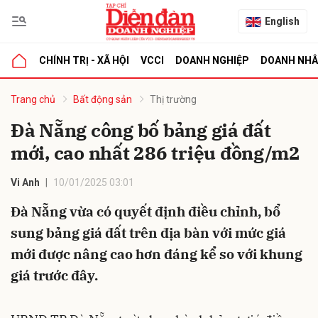
English
CHÍNH TRỊ - XÃ HỘI
VCCI
DOANH NGHIỆP
DOANH NH
bình luận
Trang chủ
Bất động sản
Thị trường
Đà Nẵng công bố bảng giá đất
mới, cao nhất 286 triệu đồng/m2
Vi Anh
10/01/2025 03:01
Đà Nẵng vừa có quyết định điều chỉnh, bổ
sung bảng giá đất trên địa bàn với mức giá
Hủy
G
mới được nâng cao hơn đáng kể so với khung
giá trước đây.