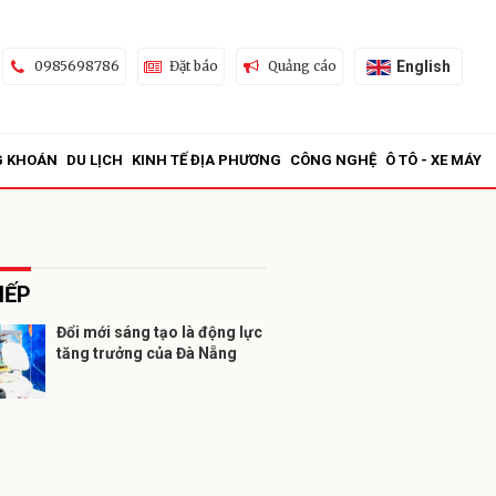
English
0985698786
Đặt báo
Quảng cáo
G KHOÁN
DU LỊCH
KINH TẾ ĐỊA PHƯƠNG
CÔNG NGHỆ
Ô TÔ - XE MÁY
IẾP
Đổi mới sáng tạo là động lực
tăng trưởng của Đà Nẵng
ửi