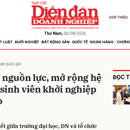
GIỚI THIỆU
bình luận
Thứ Năm,
06/08/2026
P LUẬT
KHỞI NGHIỆP
BẤT ĐỘNG SẢN
QUỐC TẾ
NGÂN HÀNG - CHỨN
iệp quốc gia
 nguồn lực, mở rộng hệ
ĐỌC T
ợ sinh viên khởi nghiệp
Hủy
G
o
ết giữa trường đại học, DN và tổ chức