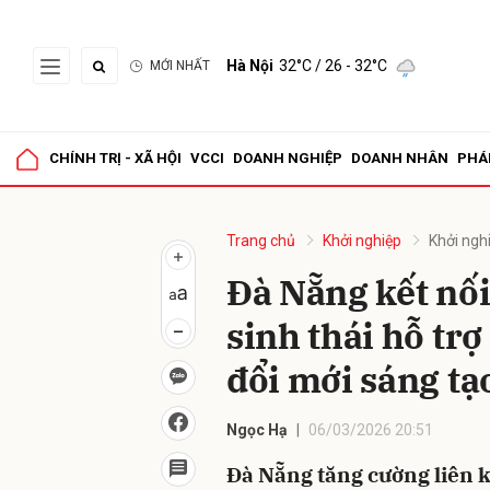
Hà Nội
32°C
/ 26 - 32°C
MỚI NHẤT
Gửi 
CHÍNH TRỊ - XÃ HỘI
VCCI
DOANH NGHIỆP
DOANH NHÂN
PHÁ
Trang chủ
Khởi nghiệp
Khởi ngh
Đà Nẵng kết nối
sinh thái hỗ tr
đổi mới sáng tạ
Ngọc Hạ
06/03/2026 20:51
Đà Nẵng tăng cường liên k