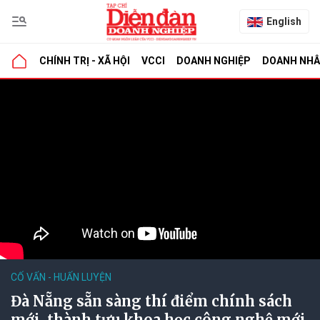
English
CHÍNH TRỊ - XÃ HỘI
VCCI
DOANH NGHIỆP
DOANH NH
CỐ VẤN - HUẤN LUYỆN
Đà Nẵng sẵn sàng thí điểm chính sách
mới, thành tựu khoa học công nghệ mới