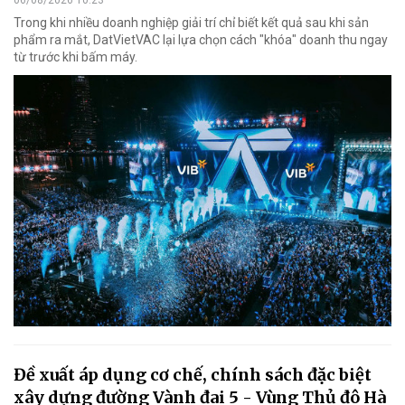
Trong khi nhiều doanh nghiệp giải trí chỉ biết kết quả sau khi sản
phẩm ra mắt, DatVietVAC lại lựa chọn cách "khóa" doanh thu ngay
từ trước khi bấm máy.
Đề xuất áp dụng cơ chế, chính sách đặc biệt
xây dựng đường Vành đai 5 - Vùng Thủ đô Hà