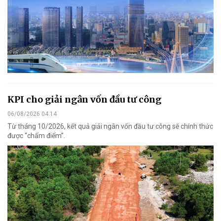
KPI cho giải ngân vốn đầu tư công
06/08/2026 04:14
Từ tháng 10/2026, kết quả giải ngân vốn đầu tư công sẽ chính thức
được “chấm điểm”.