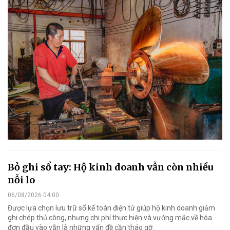
Bỏ ghi sổ tay: Hộ kinh doanh vẫn còn nhiều
nỗi lo
06/08/2026 04:00
Được lựa chọn lưu trữ sổ kế toán điện tử giúp hộ kinh doanh giảm
ghi chép thủ công, nhưng chi phí thực hiện và vướng mắc về hóa
đơn đầu vào vẫn là những vấn đề cần tháo gỡ.