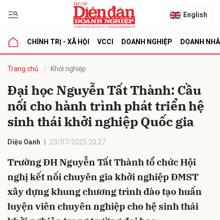
English
CHÍNH TRỊ - XÃ HỘI
VCCI
DOANH NGHIỆP
DOANH NH
bình luận
Trang chủ
Khởi nghiệp
Đại học Nguyễn Tất Thành: Cầu
nối cho hành trình phát triển hệ
sinh thái khởi nghiệp Quốc gia
Diệu Oanh
23/07/2025 20:27
Trường ĐH Nguyễn Tất Thành tổ chức Hội
Hủy
G
nghị kết nối chuyên gia khởi nghiệp ĐMST
xây dựng khung chương trình đào tạo huấn
luyện viên chuyên nghiệp cho hệ sinh thái