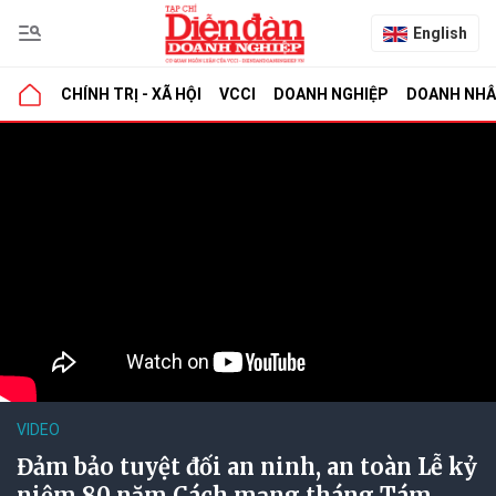
English
CHÍNH TRỊ - XÃ HỘI
VCCI
DOANH NGHIỆP
DOANH NH
VIDEO
Đảm bảo tuyệt đối an ninh, an toàn Lễ kỷ
niệm 80 năm Cách mạng tháng Tám,