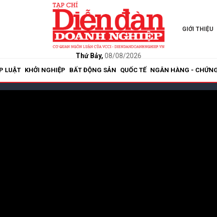
GIỚI THIỆU
Thứ Bảy,
08/08/2026
P LUẬT
KHỞI NGHIỆP
BẤT ĐỘNG SẢN
QUỐC TẾ
NGÂN HÀNG - CHỨN