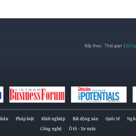
Số ng
Xếp theo:
Thời gian
nhân
Pháp luật
Khởi nghiệp
Bất động sản
Quốc tế
Ngâ
Công nghệ
Ô tô - Xe máy