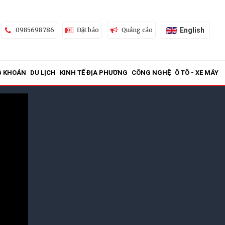
English
0985698786
Đặt báo
Quảng cáo
G KHOÁN
DU LỊCH
KINH TẾ ĐỊA PHƯƠNG
CÔNG NGHỆ
Ô TÔ - XE MÁY