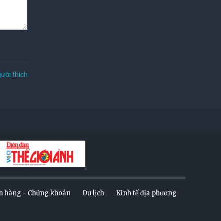
ười thích
n hàng - Chứng khoán
Du lịch
Kinh tế địa phương