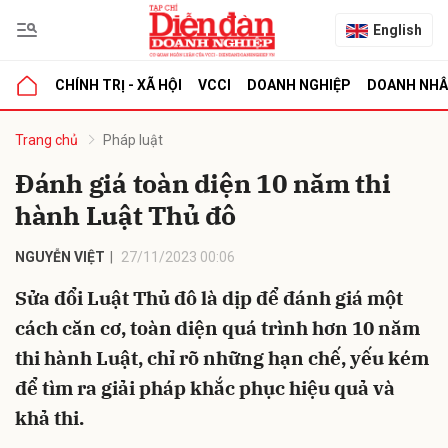
English
CHÍNH TRỊ - XÃ HỘI
VCCI
DOANH NGHIỆP
DOANH NH
bình luận
Trang chủ
Pháp luật
Đánh giá toàn diện 10 năm thi
hành Luật Thủ đô
NGUYỄN VIỆT
27/11/2023 00:06
Sửa đổi Luật Thủ đô là dịp để đánh giá một
cách căn cơ, toàn diện quá trình hơn 10 năm
Hủy
G
thi hành Luật, chỉ rõ những hạn chế, yếu kém
để tìm ra giải pháp khắc phục hiệu quả và
khả thi.