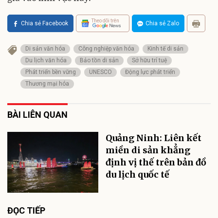
Theo dõi trên
Chia sẻ Facebook
Chia sẻ Zalo
Di sản văn hóa
Công nghiệp văn hóa
Kinh tế di sản
Du lịch văn hóa
Bảo tồn di sản
Sở hữu trí tuệ
Phát triển bền vững
UNESCO
Động lực phát triển
Thương mại hóa
BÀI LIÊN QUAN
Quảng Ninh: Liên kết
miền di sản khẳng
định vị thế trên bản đồ
du lịch quốc tế
ĐỌC TIẾP