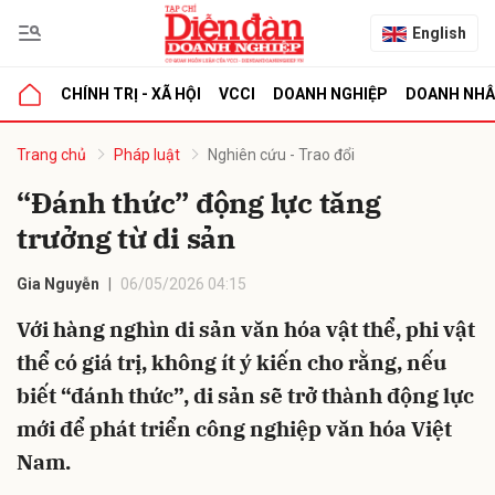
English
CHÍNH TRỊ - XÃ HỘI
VCCI
DOANH NGHIỆP
DOANH NH
bình luận
Trang chủ
Pháp luật
Nghiên cứu - Trao đổi
“Đánh thức” động lực tăng
trưởng từ di sản
Gia Nguyễn
06/05/2026 04:15
Với hàng nghìn di sản văn hóa vật thể, phi vật
thể có giá trị, không ít ý kiến cho rằng, nếu
Hủy
G
biết “đánh thức”, di sản sẽ trở thành động lực
mới để phát triển công nghiệp văn hóa Việt
Nam.