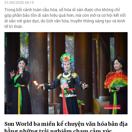
31/05/2026 04:15
Trong bối cảnh toàn cầu hóa, số hóa di sản được cho không chỉ
góp phần bảo tồn di sản hiệu quả hơn, mà còn mở ra cơ hội kết nối
di sản với giáo dục, du lịch văn hóa, truyền thông sáng tạo và kinh
tế tri thức.
Sun World ba miền kể chuyện văn hóa bản địa
bằng những trải nghiệm chạm cảm xúc