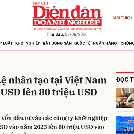
GIỚI THIỆU
bình luận
Thứ Sáu,
07/08/2026
P LUẬT
KHỞI NGHIỆP
BẤT ĐỘNG SẢN
QUỐC TẾ
NGÂN HÀNG - CHỨN
uệ nhân tạo tại Việt Nam
ĐỌC T
u USD lên 80 triệu USD
Hủy
G
, vốn đầu tư vào các công ty khởi nghiệp
USD vào năm 2023 lên 80 triệu USD vào