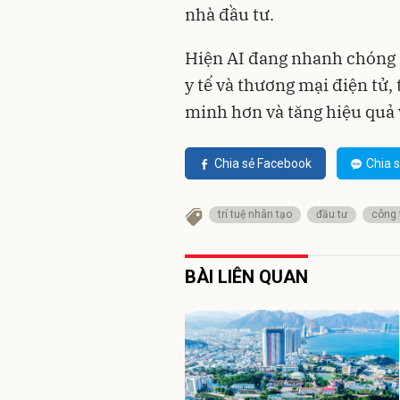
nhà đầu tư.
Hiện AI đang nhanh chóng m
y tế và thương mại điện tử,
minh hơn và tăng hiệu quả
Chia sẻ Facebook
Chia s
trí tuệ nhân tạo
đầu tư
công 
BÀI LIÊN QUAN