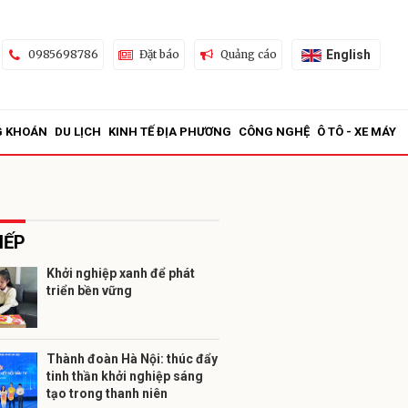
English
0985698786
Đặt báo
Quảng cáo
G KHOÁN
DU LỊCH
KINH TẾ ĐỊA PHƯƠNG
CÔNG NGHỆ
Ô TÔ - XE MÁY
IẾP
Khởi nghiệp xanh để phát
triển bền vững
ửi
Thành đoàn Hà Nội: thúc đẩy
tinh thần khởi nghiệp sáng
tạo trong thanh niên