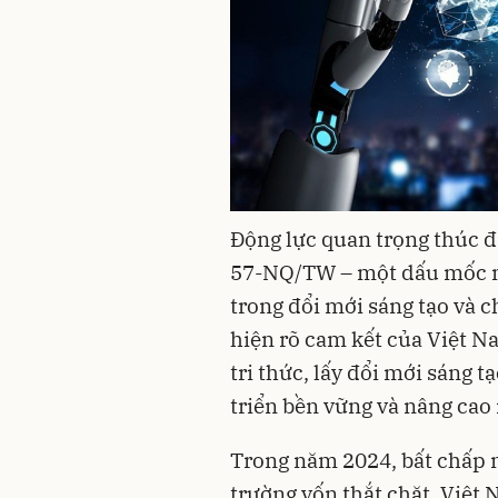
Động lực quan trọng thúc đẩ
57-NQ/TW – một dấu mốc m
trong đổi mới sáng tạo và c
hiện rõ cam kết của Việt N
tri thức, lấy đổi mới sáng t
triển bền vững và nâng cao 
Trong năm 2024, bất chấp n
trường vốn thắt chặt, Việt