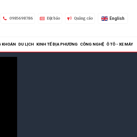
English
0985698786
Đặt báo
Quảng cáo
G KHOÁN
DU LỊCH
KINH TẾ ĐỊA PHƯƠNG
CÔNG NGHỆ
Ô TÔ - XE MÁY