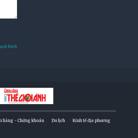
ười thích
n hàng - Chứng khoán
Du lịch
Kinh tế địa phương