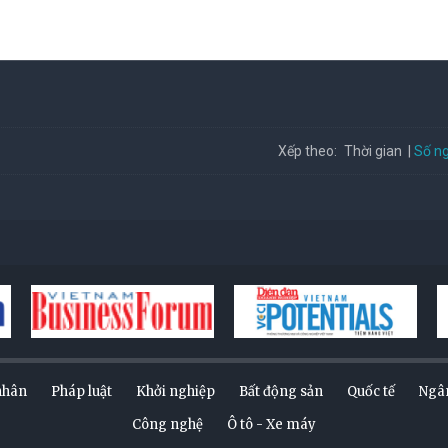
Số ng
Xếp theo:
Thời gian
nhân
Pháp luật
Khởi nghiệp
Bất động sản
Quốc tế
Ngâ
Công nghệ
Ô tô - Xe máy