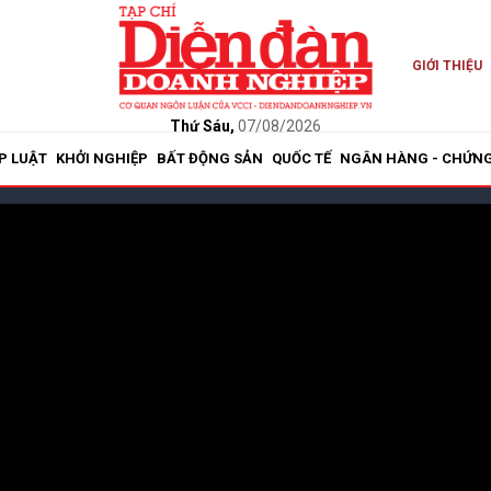
GIỚI THIỆU
Thứ Sáu,
07/08/2026
P LUẬT
KHỞI NGHIỆP
BẤT ĐỘNG SẢN
QUỐC TẾ
NGÂN HÀNG - CHỨN