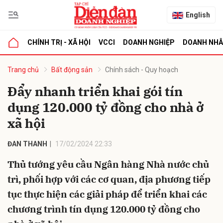
English
CHÍNH TRỊ - XÃ HỘI
VCCI
DOANH NGHIỆP
DOANH NH
bình luận
Trang chủ
Bất động sản
Chính sách - Quy hoạch
Đẩy nhanh triển khai gói tín
dụng 120.000 tỷ đồng cho nhà ở
xã hội
ĐAN THANH
17/02/2024 22:33
Thủ tướng yêu cầu Ngân hàng Nhà nước chủ
Hủy
G
trì, phối hợp với các cơ quan, địa phương tiếp
tục thực hiện các giải pháp để triển khai các
chương trình tín dụng 120.000 tỷ đồng cho